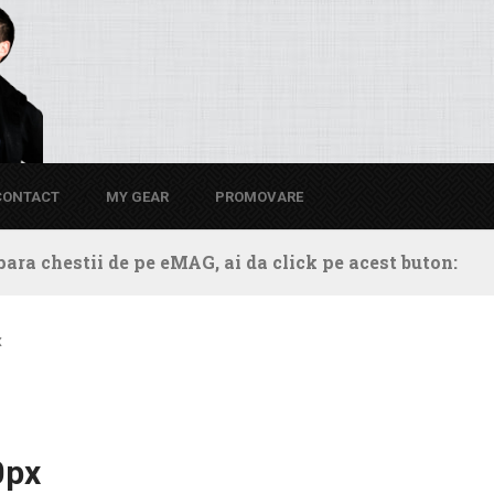
CONTACT
MY GEAR
PROMOVARE
ara chestii de pe eMAG, ai da click pe acest buton:
x
0px