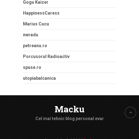
Gogu Kaizer
HappinessCaress
Marius Cucu
nwradu
petreanu.ro
Porcusorul Radioactiv
spuse.ro
utopiabalcanica
Macku
Cel mai tehnic blog personal evar