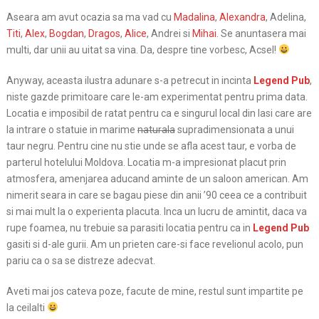
Aseara am avut ocazia sa ma vad cu
Madalina
,
Alexandra
, Adelina,
Titi
,
Alex
,
Bogdan
,
Dragos
,
Alice
, Andrei si
Mihai
. Se anuntasera mai
multi, dar unii au uitat sa vina. Da, despre tine vorbesc, Acsel!
Anyway, aceasta ilustra adunare s-a petrecut in incinta
Legend Pub
,
niste gazde primitoare care le-am experimentat pentru prima data.
Locatia e imposibil de ratat pentru ca e singurul local din Iasi care are
la intrare o statuie in marime
naturala
supradimensionata a unui
taur negru. Pentru cine nu stie unde se afla acest taur, e vorba de
parterul hotelului Moldova. Locatia m-a impresionat placut prin
atmosfera, amenjarea aducand aminte de un saloon american. Am
nimerit seara in care se bagau piese din anii ’90 ceea ce a contribuit
si mai mult la o experienta placuta. Inca un lucru de amintit, daca va
rupe foamea, nu trebuie sa parasiti locatia pentru ca in
Legend Pub
gasiti si d-ale gurii. Am un prieten care-si face revelionul acolo, pun
pariu ca o sa se distreze adecvat.
Aveti mai jos cateva poze, facute de mine, restul sunt impartite pe
la ceilalti