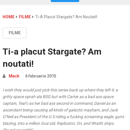
HOME
FILME
Ti-A Placut Stargate? Am Noutati!
FILME
Ti-a placut Stargate? Am
noutati!
Mack
6 februarie 2015
I wish they would just pick this series back up where they left it; a
gritty space oprah ala BSG but with Carter as a bad ass space
captain, Teal’c as her bad ass second in command, Daniel as an
ascendant being causing all kinds of galactic mayham, and Jack
O’Neil as President of the U.S riding a fucking screaming eagle, guns
blazing, into a million Goa’uld, Replicator, Ori, and Wraith ships.