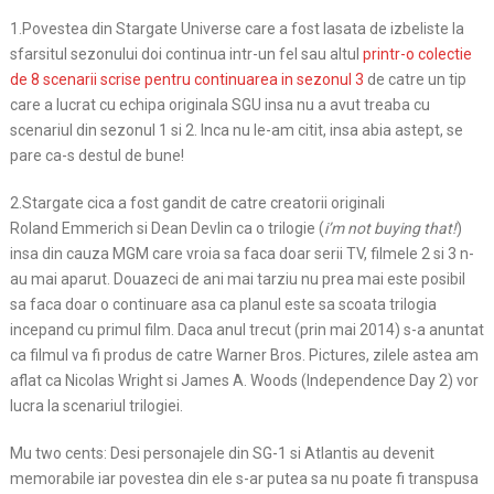
1.Povestea din Stargate Universe care a fost lasata de izbeliste la
sfarsitul sezonului doi continua intr-un fel sau altul
printr-o colectie
de 8 scenarii scrise pentru continuarea in sezonul 3
de catre un tip
care a lucrat cu echipa originala SGU insa nu a avut treaba cu
scenariul din sezonul 1 si 2. Inca nu le-am citit, insa abia astept, se
pare ca-s destul de bune!
2.Stargate cica a fost gandit de catre creatorii originali
Roland Emmerich si Dean Devlin ca o trilogie (
i’m not buying that!
)
insa din cauza MGM care vroia sa faca doar serii TV, filmele 2 si 3 n-
au mai aparut. Douazeci de ani mai tarziu nu prea mai este posibil
sa faca doar o continuare asa ca planul este sa scoata trilogia
incepand cu primul film. Daca anul trecut (prin mai 2014) s-a anuntat
ca filmul va fi produs de catre Warner Bros. Pictures, zilele astea am
aflat ca Nicolas Wright si James A. Woods (Independence Day 2) vor
lucra la scenariul trilogiei.
Mu two cents: Desi personajele din SG-1 si Atlantis au devenit
memorabile iar povestea din ele s-ar putea sa nu poate fi transpusa