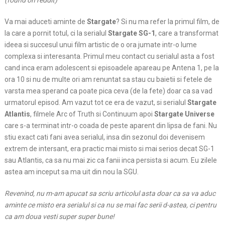
(found on reddit)
Va mai aduceti aminte de
Stargate
? Si nu ma refer la primul film, de
la care a pornit totul, ci la serialul
Stargate SG-1
, care a transformat
ideea si succesul unui film artistic de o ora jumate intr-o lume
complexa si interesanta. Primul meu contact cu serialul asta a fost
cand inca eram adolescent si episoadele apareau pe Antena 1, pe la
ora 10 si nu de multe ori am renuntat sa stau cu baietii si fetele de
varsta mea sperand ca poate pica ceva (de la fete) doar ca sa vad
urmatorul episod. Am vazut tot ce era de vazut, si serialul
Stargate
Atlantis
, filmele Arc of Truth si Continuum apoi
Stargate Universe
care s-a terminat intr-o coada de peste aparent din lipsa de fani. Nu
stiu exact cati fani avea serialul, insa din sezonul doi devenisem
extrem de intersant, era practic mai misto si mai serios decat SG-1
sau Atlantis, ca sa nu mai zic ca fanii inca persista si acum. Eu zilele
astea am inceput sa ma uit din nou la SGU.
Revenind, nu m-am apucat sa scriu articolul asta doar ca sa va aduc
aminte ce misto era serialul si ca nu se mai fac serii d-astea, ci pentru
ca am doua vesti super super bune!