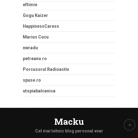
eftimie
Gogu Kaizer
HappinessCaress
Marius Cucu
nwradu
petreanu.ro
Porcusorul Radioactiv
spuse.ro
utopiabalcanica
Macku
Cel mai tehnic blog personal evar