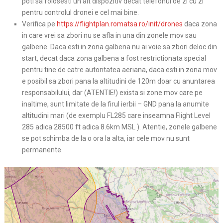
poti sa folosesti un alt dispozitiv decat telefonul de zi cu zi
pentru controlul dronei e cel mai bine.
Verifica pe
https://flightplan.romatsa.ro/init/drones
daca zona
in care vrei sa zbori nu se afla in una din zonele mov sau
galbene. Daca esti in zona galbena nu ai voie sa zbori deloc din
start, decat daca zona galbena a fost restrictionata special
pentru tine de catre autoritatea aeriana, daca esti in zona mov
e posibil sa zbori pana la altitudini de 120m doar cu anuntarea
responsabilului, dar (ATENTIE!) exista si zone mov care pe
inaltime, sunt limitate de la firul ierbii – GND pana la anumite
altitudini mari (de exemplu FL285 care inseamna Flight Level
285 adica 28500 ft adica 8.6km MSL ). Atentie, zonele galbene
se pot schimba de la o ora la alta, iar cele mov nu sunt
permanente.