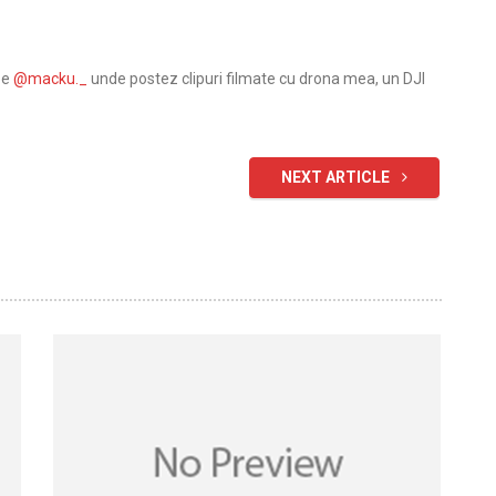
pe
@macku._
unde postez clipuri filmate cu drona mea, un DJI
NEXT ARTICLE