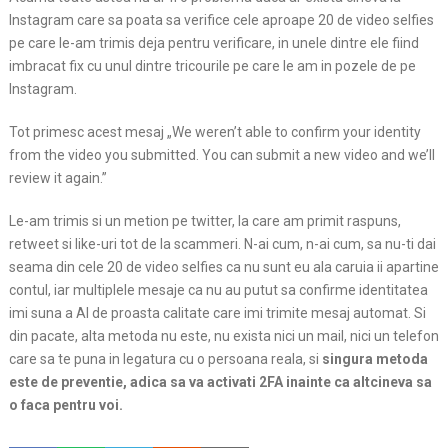
Instagram care sa poata sa verifice cele aproape 20 de video selfies
pe care le-am trimis deja pentru verificare, in unele dintre ele fiind
imbracat fix cu unul dintre tricourile pe care le am in pozele de pe
Instagram.
Tot primesc acest mesaj „We weren’t able to confirm your identity
from the video you submitted. You can submit a new video and we’ll
review it again.”
Le-am trimis si un metion pe twitter, la care am primit raspuns,
retweet si like-uri tot de la scammeri. N-ai cum, n-ai cum, sa nu-ti dai
seama din cele 20 de video selfies ca nu sunt eu ala caruia ii apartine
contul, iar multiplele mesaje ca nu au putut sa confirme identitatea
imi suna a AI de proasta calitate care imi trimite mesaj automat. Si
din pacate, alta metoda nu este, nu exista nici un mail, nici un telefon
care sa te puna in legatura cu o persoana reala, si
singura metoda
este de preventie, adica sa va activati 2FA inainte ca altcineva sa
o faca pentru voi.