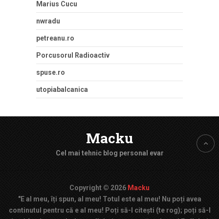
Marius Cucu
nwradu
petreanu.ro
Porcusorul Radioactiv
spuse.ro
utopiabalcanica
Macku
Cel mai tehnic blog personal evar
Copyright © 2026
Macku
"E al meu, îți spun, al meu! Totul este al meu! Nu poți avea
continutul pentru că e al meu! Poți să-l citești (te rog); poți să-l