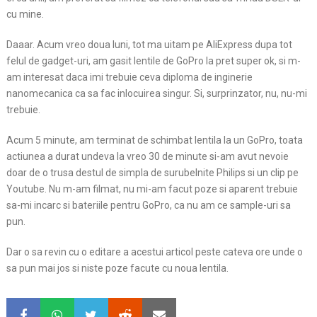
cu mine.
Daaar. Acum vreo doua luni, tot ma uitam pe AliExpress dupa tot
felul de gadget-uri, am gasit lentile de GoPro la pret super ok, si m-
am interesat daca imi trebuie ceva diploma de inginerie
nanomecanica ca sa fac inlocuirea singur. Si, surprinzator, nu, nu-mi
trebuie.
Acum 5 minute, am terminat de schimbat lentila la un GoPro, toata
actiunea a durat undeva la vreo 30 de minute si-am avut nevoie
doar de o trusa destul de simpla de surubelnite Philips si un clip pe
Youtube. Nu m-am filmat, nu mi-am facut poze si aparent trebuie
sa-mi incarc si bateriile pentru GoPro, ca nu am ce sample-uri sa
pun.
Dar o sa revin cu o editare a acestui articol peste cateva ore unde o
sa pun mai jos si niste poze facute cu noua lentila.