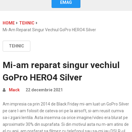
EMAG
HOME
TEHNIC
Mi-Am Reparat Singur Vechiul GoPro HERO4 Silver
TEHNIC
Mi-am reparat singur vechiul
GoPro HERO4 Silver
Mack
22 decembrie 2021
Am impresia ca prin 2014 de Black Friday mi-am luat un GoPro Silver
pe care l-am folosit de cateva ori pe la airsoft, si-am reusit cumva
sa-i zgarii lentila. Asta insemna ca orice imagine/video era blurat pe
aproximativ 30% din suprafata. Si din motivul asta nu m-am atins de
el cu anii, am preferat sa filmez cu telefonul sau sa-mi iau DSLR-ul