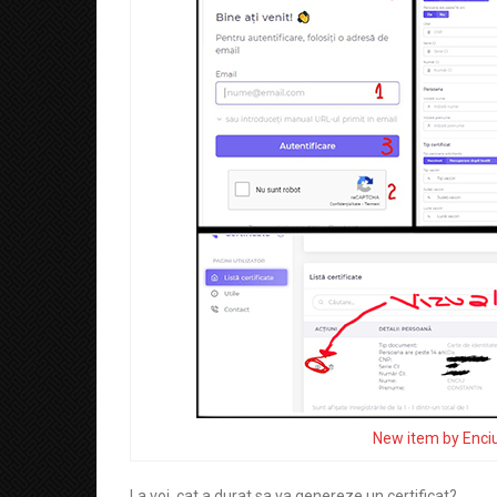
New item by Enci
La voi, cat a durat sa va genereze un certificat?