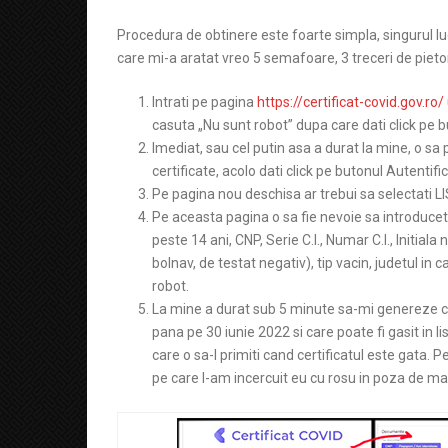
Procedura de obtinere este foarte simpla, singurul lu
care mi-a aratat vreo 5 semafoare, 3 treceri de piet
Intrati pe pagina
https://certificat-covid.gov.ro/
casuta „Nu sunt robot” dupa care dati click pe b
Imediat, sau cel putin asa a durat la mine, o sa 
certificate, acolo dati click pe butonul Autentific
Pe pagina nou deschisa ar trebui sa selectati 
Pe aceasta pagina o sa fie nevoie sa introducet
peste 14 ani, CNP, Serie C.I., Numar C.I., Initiala
bolnav, de testat negativ), tip vacin, judetul in c
robot.
La mine a durat sub 5 minute sa-mi genereze cert
pana pe 30 iunie 2022 si care poate fi gasit in lis
care o sa-l primiti cand certificatul este gata. 
pe care l-am incercuit eu cu rosu in poza de mai