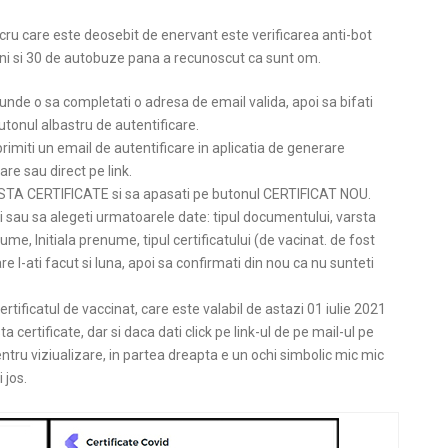
cru care este deosebit de enervant este verificarea anti-bot
oni si 30 de autobuze pana a recunoscut ca sunt om.
unde o sa completati o adresa de email valida, apoi sa bifati
utonul albastru de autentificare.
primiti un email de autentificare in aplicatia de generare
are sau direct pe link.
LISTA CERTIFICATE si sa apasati pe butonul CERTIFICAT NOU.
i sau sa alegeti urmatoarele date: tipul documentului, varsta
 nume, Initiala prenume, tipul certificatului (de vacinat. de fost
are l-ati facut si luna, apoi sa confirmati din nou ca nu sunteti
ificatul de vaccinat, care este valabil de astazi 01 iulie 2021
ta certificate, dar si daca dati click pe link-ul de pe mail-ul pe
Pentru viziualizare, in partea dreapta e un ochi simbolic mic mic
 jos.