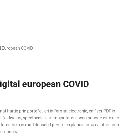
tal European COVID
digital european COVID
at hartie prin portofel, ori in format electronic, ca fiser PDF in
festivaluri, spectacole, si in majoritatea locurilor unde este risc
ntereseaza in mod deosebit pentru ca planuiesc sa calatoresc in
 Europeana.