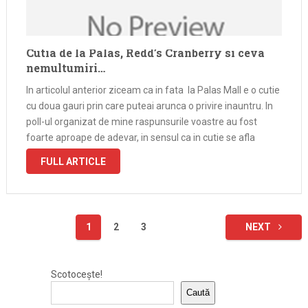
Cutia de la Palas, Redd’s Cranberry si ceva
nemultumiri…
In articolul anterior ziceam ca in fata la Palas Mall e o cutie
cu doua gauri prin care puteai arunca o privire inauntru. In
poll-ul organizat de mine raspunsurile voastre au fost
foarte aproape de adevar, in sensul ca in cutie se afla
bautura, dar nu pentru …
FULL ARTICLE
Paginație
1
2
3
NEXT
articole
Scotocește!
Caută