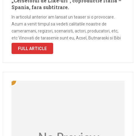
„Cersetorul de Like-uri”, coproductie Italia –
Spania, fara subtitrare.
In articolul anterior am lansat un teaser si o provocare.
Acum a venit timpul sa vedeti calitatile noastre de
cameramani, regizori, scenaristi, actori, producatori, etc,
etc Vinovati de tarasenie sunt eu, Acsel, Butnaraski si Bibi
in cel mai scurtmetraj care este. Daca aveti intrebari, lasati
FULL ARTICLE
un …