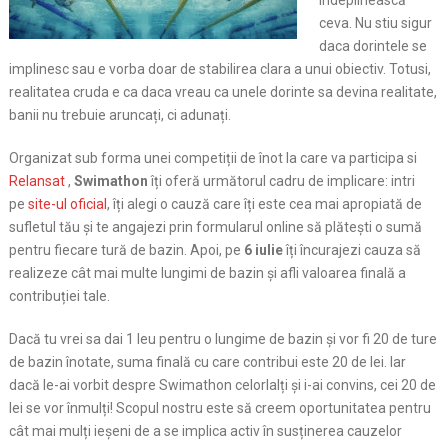
îndeplinească
ceva. Nu stiu sigur
daca dorintele se
implinesc sau e vorba doar de stabilirea clara a unui obiectiv. Totusi,
realitatea cruda e ca daca vreau ca unele dorinte sa devina realitate,
banii nu trebuie aruncați, ci adunați.
Organizat sub forma unei competiții de înot la care va participa
si
Relansat
,
Swimathon
îți oferă următorul cadru de implicare: intri
pe
site-ul oficial
, îți alegi o cauză care îți este cea mai apropiată de
sufletul tău și te angajezi prin formularul online să plătești o sumă
pentru fiecare tură de bazin. Apoi, pe
6 iulie
îți încurajezi cauza să
realizeze cât mai multe lungimi de bazin și afli valoarea finală a
contribuției tale.
Dacă tu vrei sa dai 1 leu pentru o lungime de bazin și vor fi 20 de ture
de bazin înotate, suma finală cu care contribui este 20 de lei. Iar
dacă le-ai vorbit despre Swimathon celorlalți și i-ai convins, cei 20 de
lei se vor înmulți! Scopul nostru este să creem oportunitatea pentru
cât mai mulți ieșeni de a se implica activ în susținerea cauzelor