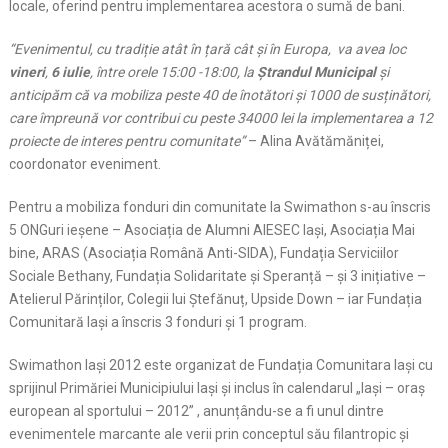
locale, oferind pentru implementarea acestora o sumă de bani.
“Evenimentul, cu tradiție atât în țară cât și în Europa, va avea loc
vineri
,
6 iulie
, între orele 15:00 -18:00, la
Ștrandul Municipal
și
anticipăm că va mobiliza peste 40 de înotători și 1000 de susținători,
care împreună vor contribui cu peste 34000 lei la implementarea a 12
proiecte de interes pentru comunitate”
– Alina Avătămăniței,
coordonator eveniment.
Pentru a mobiliza fonduri din comunitate la Swimathon s-au înscris
5 ONGuri ieșene – Asociația de Alumni AIESEC Iași, Asociația Mai
bine, ARAS (Asociația Română Anti-SIDA), Fundația Serviciilor
Sociale Bethany, Fundația Solidaritate și Speranță – și 3 inițiative –
Atelierul Părinților, Colegii lui Ștefănuț, Upside Down – iar Fundația
Comunitară Iași a înscris 3 fonduri și 1 program.
Swimathon Iași 2012 este organizat de Fundația Comunitara Iași cu
sprijinul Primăriei Municipiului Iași și inclus în calendarul „Iași – oraș
european al sportului – 2012” , anunțându-se a fi unul dintre
evenimentele marcante ale verii prin conceptul său filantropic și