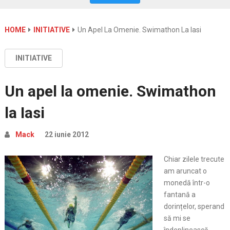
HOME
INITIATIVE
Un Apel La Omenie. Swimathon La Iasi
INITIATIVE
Un apel la omenie. Swimathon
la Iasi
Mack
22 iunie 2012
Chiar zilele trecute
am aruncat o
monedă într-o
fantană a
dorințelor, sperand
să mi se