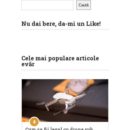
Caută
Nu dai bere, da-mi un Like!
Cele mai populare articole
evăr
Cum sa fii legal cu drone sub …