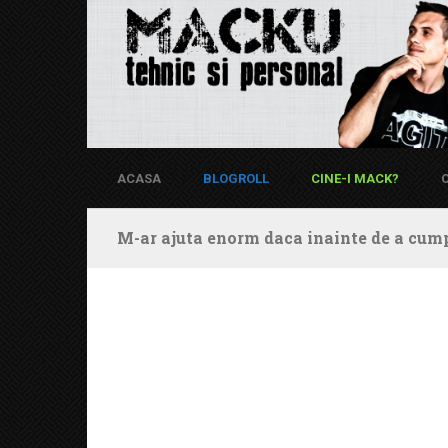
ACASA
BLOGROLL
CINE-I MACK?
M-ar ajuta enorm daca inainte de a cump