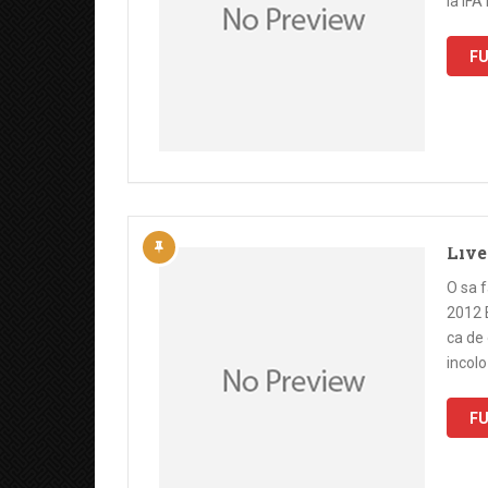
la IFA
FU
Live
O sa f
2012 B
ca de 
incolo
FU