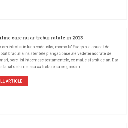
filme care nu ar trebui ratate in 2013
a am intrat si in luna cadourilor, mama lu’ Fuego s-a apucat de
bit bradul la insistentele plangacioase ale vedetei adorate de
nari, porcii isi intocmesc testamentele, ce mai, e sfarsit de an. Dar
i sfarsit de lume, asa ca trebuie sa ne gandim …
LL ARTICLE