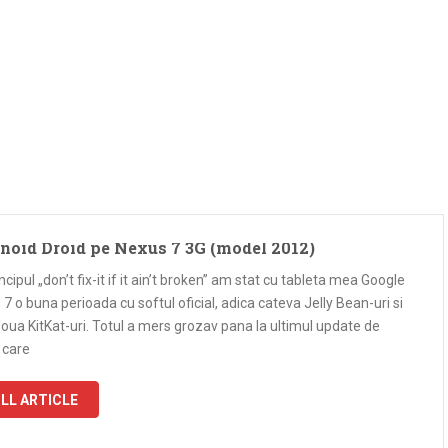
noid Droid pe Nexus 7 3G (model 2012)
ncipul „don’t fix-it if it ain’t broken” am stat cu tableta mea Google
7 o buna perioada cu softul oficial, adica cateva Jelly Bean-uri si
oua KitKat-uri. Totul a mers grozav pana la ultimul update de
 care
LL ARTICLE