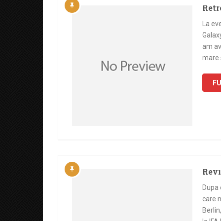
Retr
La ev
Galax
am avu
mare 
FU
Revi
Dupa c
care m
Berli