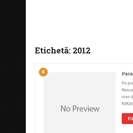
Etichetă:
2012
Para
Pe pri
Nexus 
vreo d
KitKat
FU