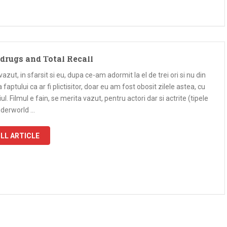
 drugs and Total Recall
azut, in sfarsit si eu, dupa ce-am adormit la el de trei ori si nu din
a faptului ca ar fi plictisitor, doar eu am fost obosit zilele astea, cu
iul. Filmul e fain, se merita vazut, pentru actori dar si actrite (tipele
nderworld …
LL ARTICLE