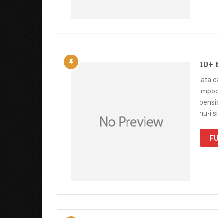
10+ 
Iata c
impodo
pensio
nu-i s
FU