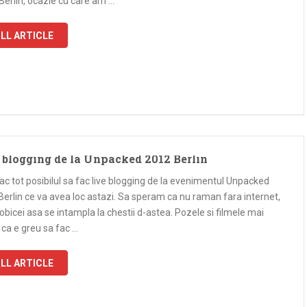
 Berlin, ocazie cu care am …
LL ARTICLE
 blogging de la Unpacked 2012 Berlin
ac tot posibilul sa fac live blogging de la evenimentul Unpacked
erlin ce va avea loc astazi. Sa speram ca nu raman fara internet,
obicei asa se intampla la chestii d-astea. Pozele si filmele mai
 ca e greu sa fac …
LL ARTICLE