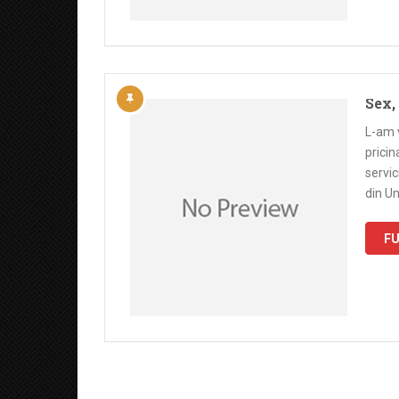
Sex,
L-am v
pricin
servic
din U
FU