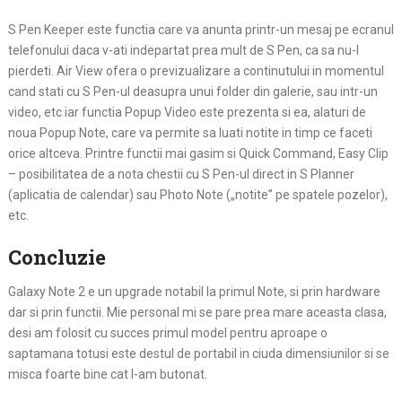
S Pen Keeper este functia care va anunta printr-un mesaj pe ecranul
telefonului daca v-ati indepartat prea mult de S Pen, ca sa nu-l
pierdeti. Air View ofera o previzualizare a continutului in momentul
cand stati cu S Pen-ul deasupra unui folder din galerie, sau intr-un
video, etc iar functia Popup Video este prezenta si ea, alaturi de
noua Popup Note, care va permite sa luati notite in timp ce faceti
orice altceva. Printre functii mai gasim si Quick Command, Easy Clip
– posibilitatea de a nota chestii cu S Pen-ul direct in S Planner
(aplicatia de calendar) sau Photo Note („notite” pe spatele pozelor),
etc.
Concluzie
Galaxy Note 2 e un upgrade notabil la primul Note, si prin hardware
dar si prin functii. Mie personal mi se pare prea mare aceasta clasa,
desi am folosit cu succes primul model pentru aproape o
saptamana totusi este destul de portabil in ciuda dimensiunilor si se
misca foarte bine cat l-am butonat.