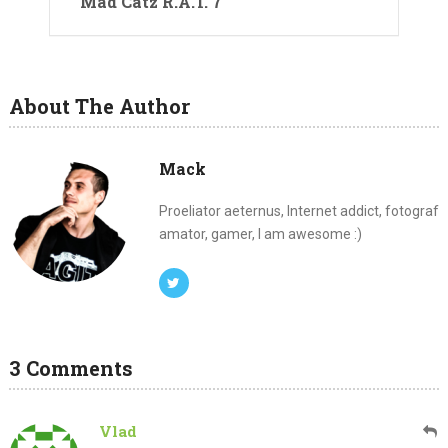
Mad Catz R.A.T. 7
About The Author
Mack
Proeliator aeternus, Internet addict, fotograf
amator, gamer, I am awesome :)
3 Comments
Vlad