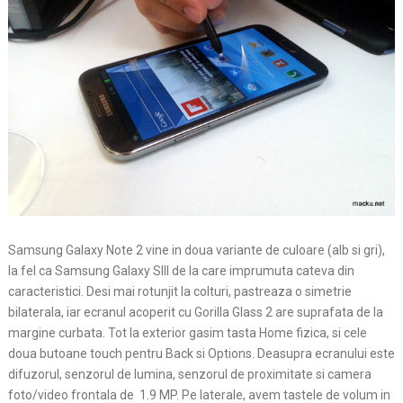
Samsung Galaxy Note 2 vine in doua variante de culoare (alb si gri),
la fel ca Samsung Galaxy SIII de la care imprumuta cateva din
caracteristici. Desi mai rotunjit la colturi, pastreaza o simetrie
bilaterala, iar ecranul acoperit cu Gorilla Glass 2 are suprafata de la
margine curbata. Tot la exterior gasim tasta Home fizica, si cele
doua butoane touch pentru Back si Options. Deasupra ecranului este
difuzorul, senzorul de lumina, senzorul de proximitate si camera
foto/video frontala de 1.9 MP. Pe laterale, avem tastele de volum in