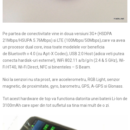
Pe partea de conectivitate vine in doua versiuni 3G+ (HSDPA
21Mbps/HSUPA 5.76Mbps) si LTE (100Mbps/50Mbps),care va avea
un procesor dual core, insa toate modelele vor beneficia
de Bluetooth v 4.0 (cu Apt-X Codec), USB 2.0 Host (adica veti putea
conecta hardisk-uri externe!), WiFi 802.11 a/b/g/n (2.4 & 5 GHz), Wi-
Fi HT40, Wi-Fi Direct, NFC si binenteles – S Beam.
Nici la senzori nu sta prost, are accelerometru, RGB Light, senzor
magnetic, de proximitate, gyro, barometru, GPS, A-GPS si Glonass.
Tot acest hardware de top va functiona datorita unei baterii Li-Ion de
3100mAh care sper din tot sufletul sa tina mai mult de o zi.