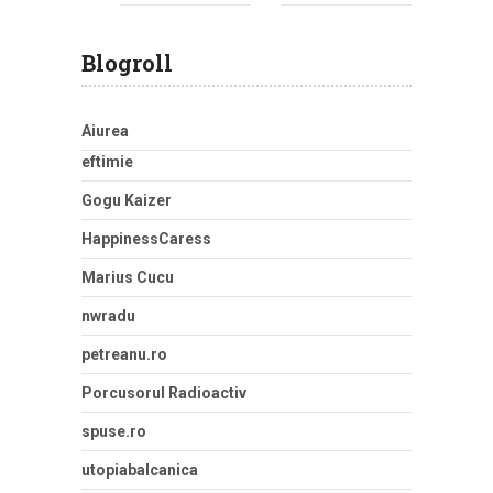
Blogroll
Aiurea
eftimie
Gogu Kaizer
HappinessCaress
Marius Cucu
nwradu
petreanu.ro
Porcusorul Radioactiv
spuse.ro
utopiabalcanica