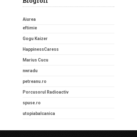
Blogroll
Aiurea
eftimie
Gogu Kaizer
HappinessCaress
Marius Cucu
nwradu
petreanu.ro
Porcusorul Radioactiv
spuse.ro
utopiabalcanica