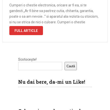
Cumperi o chestie electronica, oricare ar fi ea, si te
gandesti „Ar fi bine sa pastrez cutia, chitanta, garantia,
poate o sa am nevoie…” si aparatul ala rezista cu stoicism,
si nu se strica de nici o culoare. Cumperi o chestie
electronica, oricare ar fi ea, …
FULL ARTICLE
Scotocește!
Caută
Nu dai bere, da-mi un Like!