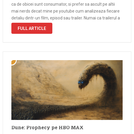
ca de obicei sunt consumator, si prefer sa ascult pe altii
mai nerds decat mine pe youtube cum analizeaza fiecare
detaliu dintr-un film, episod sau trailer. Numai ca trailerul a
aparut acum o ora, l-am …
FULL ARTICLE
Dune: Prophecy pe HBO MAX