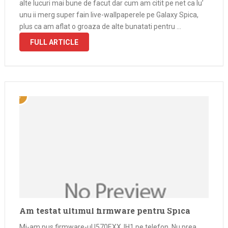
alte lucuri mai bune de facut dar cum am citit pe net ca lu’
unu ii merg super fain live-wallpaperele pe Galaxy Spica,
plus ca am aflat o groaza de alte bunatati pentru …
FULL ARTICLE
Am testat ultimul firmware pentru Spica
Mi-am pus firmware-ul I570EXXJH1 pe telefon. Nu prea