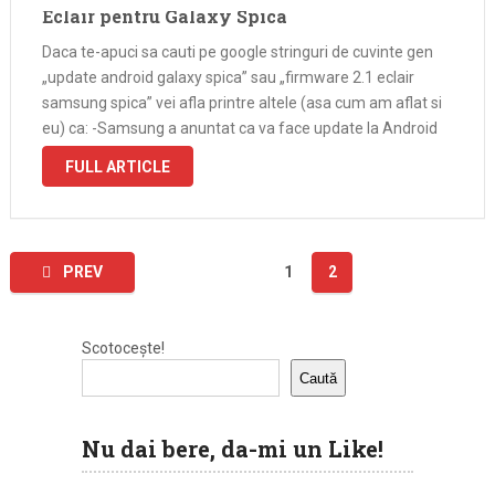
Eclair pentru Galaxy Spica
Daca te-apuci sa cauti pe google stringuri de cuvinte gen
„update android galaxy spica” sau „firmware 2.1 eclair
samsung spica” vei afla printre altele (asa cum am aflat si
eu) ca: -Samsung a anuntat ca va face update la Android
de la 1.5 la 2.1 -Prin …
FULL ARTICLE
Paginație
PREV
1
2
articole
Scotocește!
Caută
Nu dai bere, da-mi un Like!