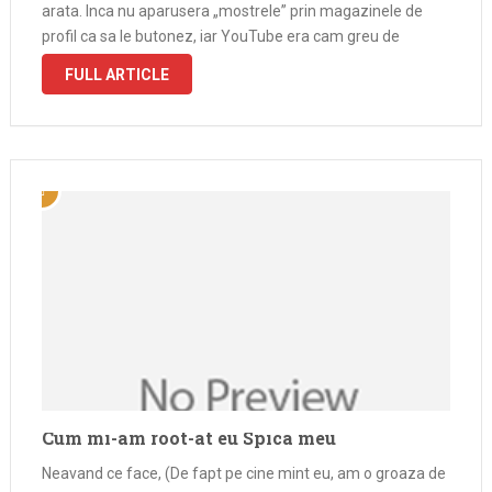
arata. Inca nu aparusera „mostrele” prin magazinele de
profil ca sa le butonez, iar YouTube era cam greu de
accesat cu un modem 3G de la Orange. …
FULL ARTICLE
Cum mi-am root-at eu Spica meu
Neavand ce face, (De fapt pe cine mint eu, am o groaza de