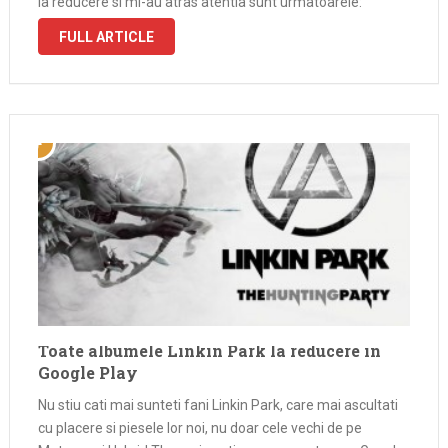
la reducere si mi-au atras atentia sunt urmatoarele:
Laptopuri Laptop Asus X451MAV-VX297D cu procesor
FULL ARTICLE
Intel® Celeron® Dual Core™ N2840, 2.16GHz, 14″, …
Toate albumele Linkin Park la reducere in
Google Play
Nu stiu cati mai sunteti fani Linkin Park, care mai ascultati
cu placere si piesele lor noi, nu doar cele vechi de pe