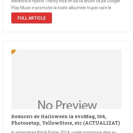
Meteora si Hybrid Theory insa tin sa va anunt ca pe Google
Play Music e promotie la toate albumele trupei care le
puteti …
FULL ARTICLE
Reduceri de Halloween la evoMag, f64,
Photosetup, YellowStore, etc (ACTUALIZAT)
In asteptarea Black Friday 2014, unele magazine deja au