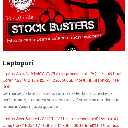
Laptopuri
Laptop Asus X451MAV-VX297D cu procesor Intel® Celeron® Dual
Core™ N2840, 2.16GHz, 14″, 2GB, 500GB, Intel® HD Graphics, Free
DOS
Cel mai pe piata ieftin laptop, sa nu va asteptati la cine stie ce
performante, s-ar putea sa va mearga si Chrome naspa, dar este
totusi un Asus nou, cu garantie.
Laptop Acer Aspire ES1-411-P7B1 cu procesor Intel® Pentium®
Quad Core™ N3540 2.16GHz, 14″, 2GB, 500GB, Intel® HD Graphics,