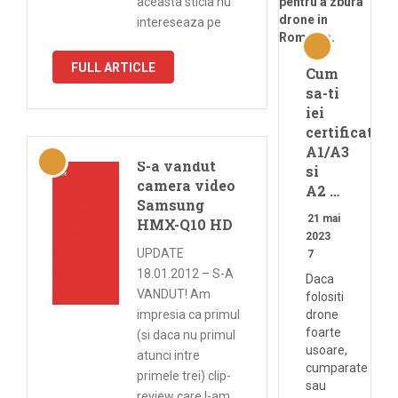
aceasta sticla nu
intereseaza pe
FULL ARTICLE
Cum
sa-ti
iei
certificatele
A1/A3
S-a vandut
si
camera video
A2 …
Samsung
21 mai
HMX-Q10 HD
2023
UPDATE
7
18.01.2012 – S-A
Daca
VANDUT! Am
folositi
impresia ca primul
drone
foarte
(si daca nu primul
usoare,
atunci intre
cumparate
primele trei) clip-
sau
review care l-am