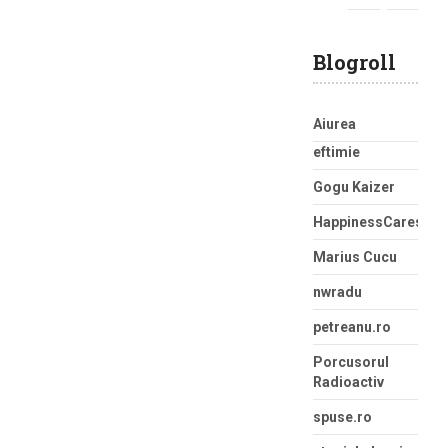
Blogroll
Aiurea
eftimie
Gogu Kaizer
HappinessCaress
Marius Cucu
nwradu
petreanu.ro
Porcusorul
Radioactiv
spuse.ro