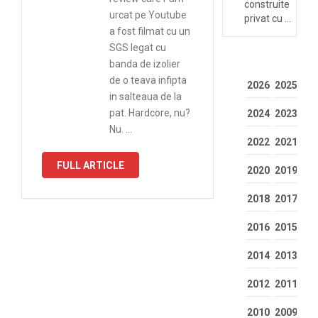
construite
urcat pe Youtube
privat cu …
a fost filmat cu un
SGS legat cu
banda de izolier
de o teava infipta
2026
2025
in salteaua de la
pat. Hardcore, nu?
2024
2023
Nu. …
2022
2021
FULL ARTICLE
2020
2019
2018
2017
2016
2015
2014
2013
2012
2011
2010
2009