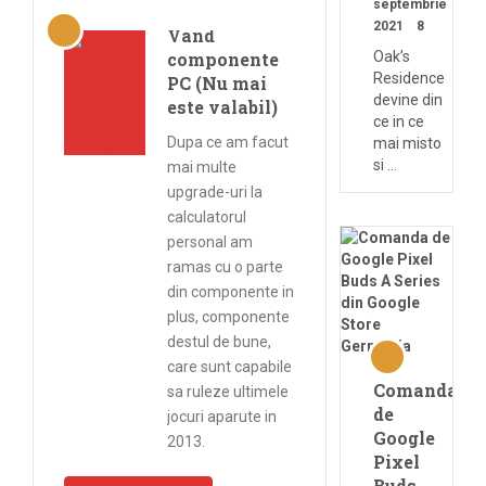
septembrie
2021
8
Vand
componente
Oak’s
Residence
PC (Nu mai
devine din
este valabil)
ce in ce
Dupa ce am facut
mai misto
si …
mai multe
upgrade-uri la
calculatorul
personal am
ramas cu o parte
din componente in
plus, componente
destul de bune,
care sunt capabile
Comanda
sa ruleze ultimele
de
jocuri aparute in
Google
2013.
Pixel
Buds