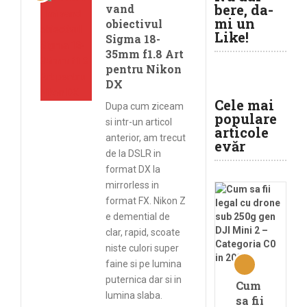
bere, da-
vand
mi un
obiectivul
Like!
Sigma 18-
35mm f1.8 Art
pentru Nikon
DX
Cele mai
Dupa cum ziceam
populare
si intr-un articol
articole
anterior, am trecut
evăr
de la DSLR in
format DX la
mirrorless in
format FX. Nikon Z
e demential de
clar, rapid, scoate
niste culori super
faine si pe lumina
puternica dar si in
Cum
lumina slaba.
sa fii