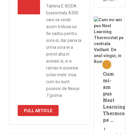
Tableta E-BODA
Essesntials A300
care se vinde
acum trebuia sa
fie cadou pentru
sora ei, dar pana la
urma sora ei a
primit alta in
aceiasi zi, si a
ramas in posesia
Cum
sotiei mele. Insa
mi-
cum eu sunt
am
posesor de Nexus
pus
7 (prima
Nest
Learning
FULL ARTICLE
Thermostat
pe …
1