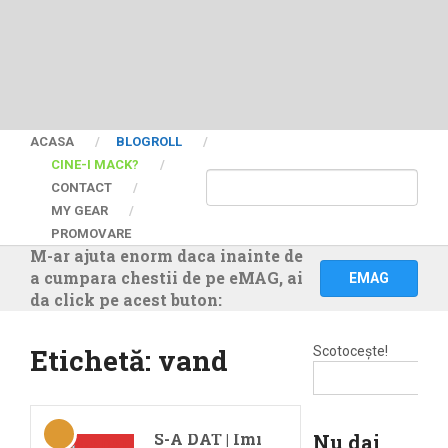
ACASA
BLOGROLL
CINE-I MACK?
CONTACT
MY GEAR
PROMOVARE
M-ar ajuta enorm daca inainte de
a cumpara chestii de pe eMAG, ai
EMAG
da click pe acest buton:
Etichetă:
vand
Scotocește!
S-A DAT | Imi
Nu dai