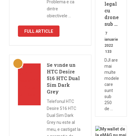
Problema e ca
legal
dintre
cu
obiectivele …
drone
sub …
FULL ARTICLE
7
ianuarie
2022
133
DJI are
Se vinde un
mai
HTC Desire
multe
516 HTC Dual
modele
Sim Dark
care
sunt
Grey
sub
Telefonul HTC
250
Desire 516 HTC
de …
Dual Sim Dark
Grey nu este al
meu, e castigat la