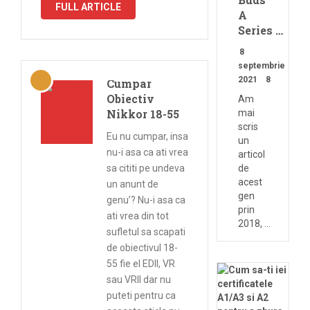
FULL ARTICLE
A
Series …
8
septembrie
2021
8
Cumpar
Obiectiv
Am
Nikkor 18-55
mai
scris
Eu nu cumpar, insa
un
nu-i asa ca ati vrea
articol
sa cititi pe undeva
de
acest
un anunt de
gen
genu’? Nu-i asa ca
prin
ati vrea din tot
2018, …
sufletul sa scapati
de obiectivul 18-
55 fie el EDII, VR
sau VRII dar nu
puteti pentru ca