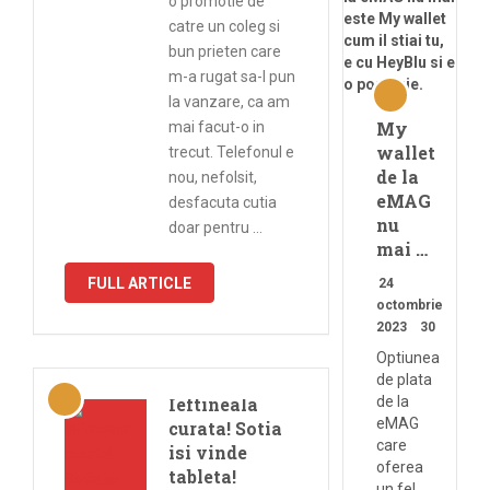
o promotie de
catre un coleg si
bun prieten care
m-a rugat sa-l pun
la vanzare, ca am
My
mai facut-o in
wallet
trecut. Telefonul e
de la
nou, nefolsit,
eMAG
desfacuta cutia
nu
doar pentru …
mai …
FULL ARTICLE
24
octombrie
2023
30
Optiunea
de plata
Ieftineala
de la
eMAG
curata! Sotia
care
isi vinde
oferea
tableta!
un fel …