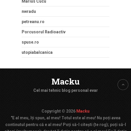
Marius Cucu
nwradu
petreanu.ro
Porcusorul Radioactiv
spuse.ro
utopiabalcanica
Macku
Cel mai tehnic blog personal evar
Copyright © 2026
Macku
"E al meu, îți spun, al meu! Totul este al meu! Nu poți avea
continutul pentru că e al meu! Poți să-l citești (te rog); poți să-l