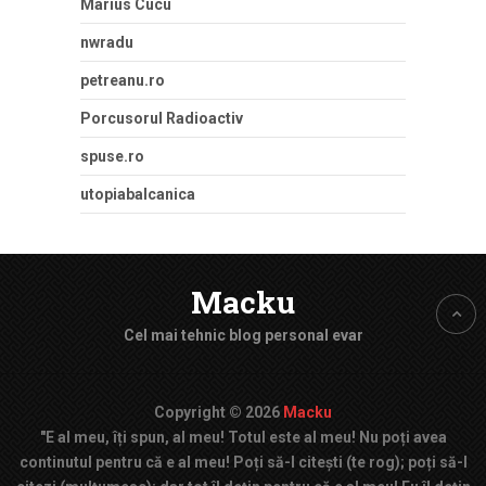
Marius Cucu
nwradu
petreanu.ro
Porcusorul Radioactiv
spuse.ro
utopiabalcanica
Macku
Cel mai tehnic blog personal evar
Copyright © 2026
Macku
"E al meu, îți spun, al meu! Totul este al meu! Nu poți avea
continutul pentru că e al meu! Poți să-l citești (te rog); poți să-l