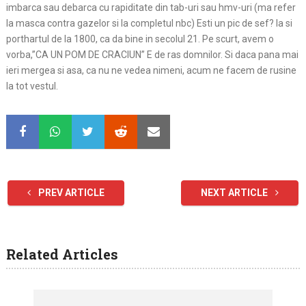
imbarca sau debarca cu rapiditate din tab-uri sau hmv-uri (ma refer
la masca contra gazelor si la completul nbc) Esti un pic de sef? Ia si
porthartul de la 1800, ca da bine in secolul 21. Pe scurt, avem o
vorba,”CA UN POM DE CRACIUN” E de ras domnilor. Si daca pana mai
ieri mergea si asa, ca nu ne vedea nimeni, acum ne facem de rusine
la tot vestul.
PREV ARTICLE
NEXT ARTICLE
Related Articles