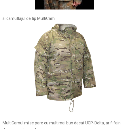
si camuflajul de tip MultiCam
MultiCamul mi se pare cu mult mai bun decat UCP-Delta, ar fi fain