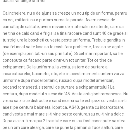
daca s-ar alege si la noi.
Ca incheiere, nu e de ajuns sa creeze un nou tip de uniforma, pentru
ca noi, militarii, nu o purtam numai la parade..Avem nevoie de
camuflaj de calitate, avem nevoie de materiale rezistente, care sa
ne tina de cald cand e frig si sa tina racoare cand sunt 40 de grade si
tu strigi ura la boscheti cu vesta peste uniforma. Trebuie gandita in
asa fel incat sa te lase sa te misti fara probleme, fara sa se agate
(de exemplu prin tab-uri sau prin tufe). Si cel mai important, sa fie
conceputa ca facand parte dintr-un tot unitar. Tot ce tine de
echipament. De la uniforma, la vesta, sistem de purtare a
incarcatoarelor, baionetei, etc, etc. in acest moment suntem varza:
uniforme dupa model britanic, rucsaci dupa model american,
bocanci romanesti, sistemul de purtare a echipamentului? La
centura, dupa modelul rusesc din ’45. Vesta antiglont romanesca. Nu
vreau sa zic ce distractie e cand incerci sa te echipezi cu vesta, sa-ti
asezi pe centura baioneta, lopatica, AG40, geanta cu incarcatoare,
cand vesta e mai mare si-ti vine peste centura,sau nu-ti vina deloc.
Dupa aia,sa-ti mai pui 2 traistute care nu au fost concepute sa stea
pe un om care alearga, care se pune la paman si face salturi, care