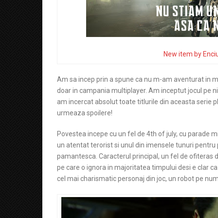
New item by Enci
Am sa incep prin a spune ca nu m-am aventurat in m
doar in campania multiplayer. Am inceptut jocul pe niv
am incercat absolut toate titlurile din aceasta serie 
urmeaza spoilere!
Povestea incepe cu un fel de 4th of july, cu parade mil
un atentat terorist si unul din imensele tunuri pentru 
pamantesca. Caracterul principal, un fel de ofiteras d
pe care o ignora in majoritatea timpului desi e clar ca 
cel mai charismatic personaj din joc, un robot pe nume