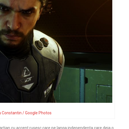
u Constantin / Google Photos
martian cu accent rusesc care pe langa independenta care deja o