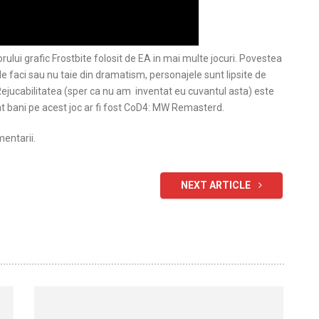
orului grafic Frostbite folosit de EA in mai multe jocuri. Povestea
a le faci sau nu taie din dramatism, personajele sunt lipsite de
ejucabilitatea (sper ca nu am inventat eu cuvantul asta) este
at bani pe acest joc ar fi fost CoD4: MW Remasterd.
mentarii.
NEXT ARTICLE