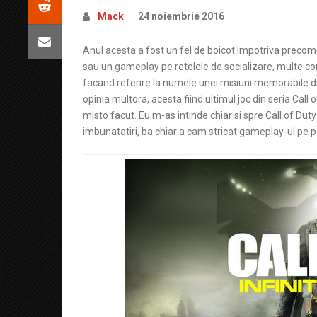
Mack
24 noiembrie 2016
Anul acesta a fost un fel de boicot impotriva precomen
sau un gameplay pe retelele de socializare, multe c
facand referire la numele unei misiuni memorabile d
opinia multora, acesta fiind ultimul joc din seria Call 
misto facut. Eu m-as intinde chiar si spre Call of Dut
imbunatatiri, ba chiar a cam stricat gameplay-ul pe par