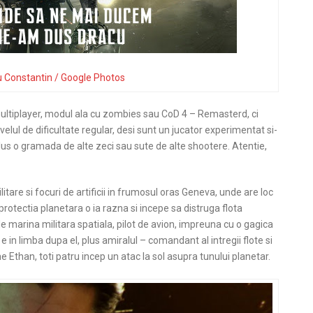
u Constantin / Google Photos
ultiplayer, modul ala cu zombies sau CoD 4 – Remasterd, ci
elul de dificultate regular, desi sunt un jucator experimentat si-
plus o gramada de alte zeci sau sute de alte shootere. Atentie,
itare si focuri de artificii in frumosul oras Geneva, unde are loc
protectia planetara o ia razna si incepe sa distruga flota
e marina militara spatiala, pilot de avion, impreuna cu o gagica
e in limba dupa el, plus amiralul – comandant al intregii flote si
 Ethan, toti patru incep un atac la sol asupra tunului planetar.