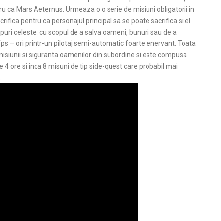
tru ca Mars Aeternus. Urmeaza o o serie de misiuni obligatorii in
crifica pentru ca personajul principal sa se poate sacrifica si el
orpuri celeste, cu scopul de a salva oameni, bunuri sau de a
fps – ori printr-un pilotaj semi-automatic foarte enervant. Toata
misiunii si siguranta oamenilor din subordine si este compusa
de 4 ore si inca 8 misuni de tip side-quest care probabil mai
.