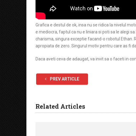
Grafica e destul de ok, insa nu se ridica la nivelul mot
e mediocra, faptul ca nu e liniara si poti sa le alegi s
charisma, singura exceptie facand-o robotul Ethan. R
apropiata de zero. Singurul motiv pentru care as fi d
Daca aveti ceva de adaugat, va invit sa o faceti in co
PREV ARTICLE
Related Articles