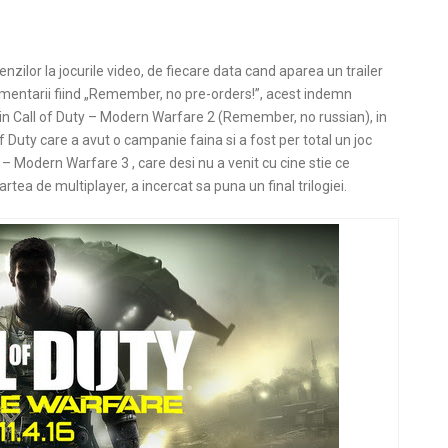
zilor la jocurile video, de fiecare data cand aparea un trailer
omentarii fiind „Remember, no pre-orders!”, acest indemn
in Call of Duty – Modern Warfare 2 (Remember, no russian), in
of Duty care a avut o campanie faina si a fost per total un joc
y – Modern Warfare 3 , care desi nu a venit cu cine stie ce
tea de multiplayer, a incercat sa puna un final trilogiei.