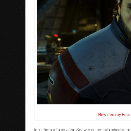
New item by Enci
Intre timp afla ca John Snow e un amiral radicalist 