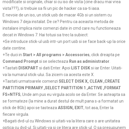
modificate si originale, chiar si cu iso de vista (cine dracu mai vrea
vista???), si trebuie sa fii un pic de hacker ca sa-ti iasa.
E nevoie de un iso, un stick usb de macar 4Gb si un sistem cu
Windows 7 deja instalat. De ce? Pentru ca aceasta metoda de
instalare implica niste comenzi date in cmd care nu functioneaza
decat in Windows 7. Hai totusi sa trec la subiect:
+Se introduce stick-ul usb intr-un port usb si se face back-up la orice
date contine.
+Te duci in
Start > All programs > Accessories
, click dreapta pe
Command Prompt
si se selecteaza
Run as administrator
.
+Tastati
DISKPART
si dati Enter. Apoi
LIST DISK
si iar Enter. Uitati-
va la numarul stick-ului. Sa zicem ca acesta este X.
+Tastati urmatoarele comenzi
SELECT DISK X, CLEAN ,CREATE
PARTITION PRIMARY ,SELECT PARTITION 1 ,ACTIVE ,FORMAT
FS=NTFS
, Unde am pus eu virgula acolo se da Enter. Se asteapta sa
se formateze (la mine a durat destul de mult pana s-a formatat un
stick de 8Gb) apoi se tasteaza
ASSIGN, EXIT
, tot asa, Enter la
fiecare virgula.
+Bagati dvd-ul cu Windows si uitati-va la litera care o are unitatea
optica cu dvd-ul. Si uitati-va si ce litera are stick-ul. O sa presupunem