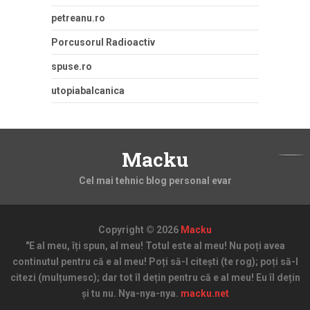
petreanu.ro
Porcusorul Radioactiv
spuse.ro
utopiabalcanica
Macku
Cel mai tehnic blog personal evar
Copyright © 2026
Macku
"E al meu, îți spun, al meu! Totul este al meu! Nu poți avea
continutul pentru că e al meu! Poți să-l citești (te rog); poți să-l
citezi (mulțumesc); dar tot îl dețin pentru că e al meu! Eu îl dețin
și tu nu. Nya-nya-nya.
macku.net