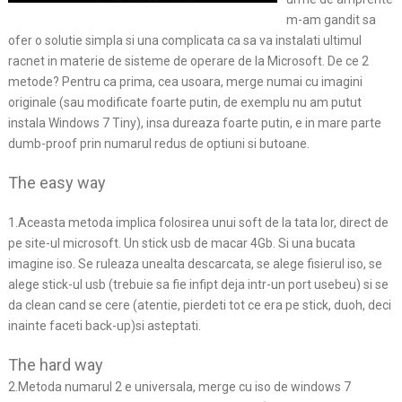
m-am gandit sa
ofer o solutie simpla si una complicata ca sa va instalati ultimul
racnet in materie de sisteme de operare de la Microsoft. De ce 2
metode? Pentru ca prima, cea usoara, merge numai cu imagini
originale (sau modificate foarte putin, de exemplu nu am putut
instala Windows 7 Tiny), insa dureaza foarte putin, e in mare parte
dumb-proof prin numarul redus de optiuni si butoane.
The easy way
1.Aceasta metoda implica folosirea unui soft de la tata lor, direct de
pe site-ul microsoft. Un stick usb de macar 4Gb. Si una bucata
imagine iso. Se ruleaza unealta descarcata, se alege fisierul iso, se
alege stick-ul usb (trebuie sa fie infipt deja intr-un port usebeu) si se
da clean cand se cere (atentie, pierdeti tot ce era pe stick, duoh, deci
inainte faceti back-up)si asteptati.
The hard way
2.Metoda numarul 2 e universala, merge cu iso de windows 7