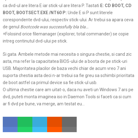
ca dvd-ul are litera E iar stick-ul are litera P. Tastati
E: CD BOOT, CD
BOOT, BOOTSECT.EXE /NT60 P:
Unde E si P sunt literele
corespondente dvd-ului, respectiv stick-ului. Ar trebui sa apara ceva
de genul
Bootcode was successfully bla bla…
+Folosind orice filemanager (explorer, total commander) se copie
intreg continutul dvd-ului pe stick.
Si gata. Ambele metode mai necesita o singura chestie, si cand zic
asta, ma refer la capacitatea BIOS-ului de a boota de pe stick-uri
USB. Majoritatea placilor de baza vechi chiar de acum vreo 7 ani
suporta chestia asta deci n-ar trebui sa fie greu sa schimbi prioritata
de boot astfel ca primul device sa fie stick-ul usb.
O ultima chestie care am uitat-o, daca nu aveti un Windows 7 ars pe
dvd, puteti monta imaginea iso in Daemon Tools si faceti ca si cum
ar fi dvd pe bune, va merge, am testat eu…