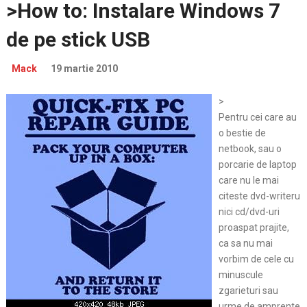
>How to: Instalare Windows 7
de pe stick USB
Mack
19 martie 2010
>
Pentru cei care au
o bestie de
netbook, sau o
porcarie de laptop
care nu le mai
citeste dvd-writeru
nici cd/dvd-uri
proaspat prajite,
ca sa nu mai
vorbim de cele cu
minuscule
zgarieturi sau
urme de amprente