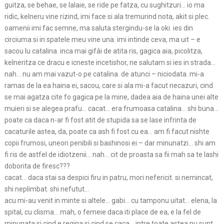
nah… nu am mai vazut-o pe catalina. de atunci – niciodata. mi-a
ramas de la ea haina ei, sacou, care si ala mi-a facut necazuri, cind
se mai agatza cite fo gagica pe la mine, dadea aia de haina unei alte
muieri si se alegea prafu… cacat… era frumoasa catalina… shi buna…
poate ca daca n-ar fi fost atit de stupida sa se lase infrinta de
cacaturile astea, da, poate ca ash fi fost cu ea… am fi facut nishte
copii frumosi, uneori penibili si bashinosi ei – dar minunatzi… shi am
fi ris de astfel de idiotzenii… nah… cit de proasta sa fii mah sa te lashi
doborita de firesc???
cacat… daca stai sa despici firu in patru, mori nefericit. si nemincat,
shi neplimbat. shi nefutut…
acu mi-au venit in minte si altele… gabi… cu tamponu uitat… elena, la
spital, cu clisma… mah, o femeie daca iti place de ea, e la fel de
minunata si cind e regina si cind se caca… intre toate astea nu sunt