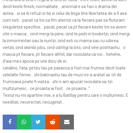
decit kestii firesti, normalitate… anormal e sa faci o drama din
astea… si sa iti refuzi si tie si celui de linga tine libertatea de a fi asa
cum esti… pacat ca tre sa fim atentzi ca la fiecare pas sa fluturam
steguletze specifice… pacat, pacat ca pt fiecare kestie tre sa avem
cite o masca… cind mergi la piine, cind te pishi in bosketzi, cind mergi
la inmormintari sau la nuntzi, cind esti cu mama sau cu iubirea
vietzii, cind skimbi jobu, cind cishtigi la loto, cind vine poshtashu… o
masca pt fiecare, pt fiecare altfel, dar niciodata ca noi… hehehe,
d’aia ma ii apuca pe unii doru de ei…
catalino, fata, pirtzu tau pe pasarica a fost mai frumos decit toate
celelalte femei… shi balonashu tau de muci mi-a aratat iar cit de
frumoasa poate fi viatza… shi n-am apucat niciodata sa-tzi
multzumesc… ce proasta ai fost… ce proasta…”
Textul nu-mi apartine mie, e a lu Battlay pentru care ii multumesc. E
needitat, necorectat, necugetat…