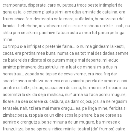
cramponate, disperate, care nu puteau trece peste intimplari de
genu asta. o ceteam p’asta si mi-am adus aminte de catalina. era
frumushica foc, desteapta nota mare, sufletista, bunutza rau da’
timida… hehehehe, io vorbeam urit si ei i se rosheau urekile… nah, nu
shtiu prin ce alkimii parshive fatuca asta a mea tot parca pe linga
mine…
cu timpu s-a infiripat o pretenie faina… io nu ma gindeam la kestii, cacat, era pretina mea buna, numa ca ea tot mai des dadea semne ca barierele’s ridicate si ca putem merje mai departe. mi-aduc aminte primavara dezastrului: m-a luat de mina si m-a dus in herastrau… zapada se topise de ceva vreme, era inca frig dar soarele avea ambitzii. oamenii erau voioshi, pereki de amorezi, noi printre ceilaltzi, dreaq, scapasem de iarna, hormonii se frecau inca adormitzi la oki da deja mishcau, nu? urma sa faca pomu mugure, floare, sa dea soarele cu caldura, sa dam cojocu jos, sa ne regasim terasele, nah, tzi’era mai mare dragu… ea, pe linga mine, fericita si zimbacioasa, tzopaia ca un ciine scos la pishare. ba se oprea sa admire o crengutza, ba se minuna de un mugure, ba mirosea o frunzulitza, ba se oprea si ridica miinile, teatral (da’ frumos) catre cer… io ma simtzeam cam stinjenit de trairile ei, se mai bucurau si altzii, da’ nu dadeau frate din aripi ca asta a mea, nu le cinta sufletu asa de tare… cacat, nah, o mai tzineam de mina sa o temperez da’ nu statea mult in lantz ca se apuca iar de pasi de dans si de gesturi d’astea sensibilos penibile… ei i se parea firesc si atunci am lasat-o’n bucuria ei… si prost am fost… ca acolo in parcu ala, e undeva la o rascruce de alei un poduletz cocoshat. nici mare nici mic, nah, dar e curbat al dreaq… si sa vezi faza: ea, smulsa si scapata din mina mea, intr-un viguros pas al shtrengarului, se avinta pe coama podului… citziva s-au dat mai intr-o parte, stinjenitzi parca si ei de eruptziile de bucurie ale asteia… si nu-sh cum dracu face, ca de ajuns pe coama podului ajunge vaca, da’ cind sa coboare, pe partea cealalta, se’mpedica si o ia in viteza, intinsa pe burta, cit era de lunga, pe panta in jos… cacarea lumii frate, sare lumea sa ridice proasta, io la fel, nah, era cu mine fatuca, deshi imi venea sa-mi pun afish pe pept cu „asta nu e cu mine”… cacat, ridicata fata din noroiu de la baza podetzului, incepe sa plinga de se zguduia textila pe ea… de mila evident ca mi-a fost, dar penibilu era incomensurabil… cind i-am ridicat capul si i-am dat paru de pe fatza, am vazut ca tot nasu ei e jupuit. la fel si coatele, in cadere i se ridicasera minecile, ce dracu avea ea pe ea… fusta numa o mocirla shi aia, dresu rupt in jenunki shi jenunkii belitzi si plini de singe si aia… uuuu, ‘rash al dracu cu soarta mea, cine dracu m-a pus sa ies cu asta in parc… unii, martori ai cascadoriei ei, rideau pe infundate de caraghioslic si parca ii auzeam spunind ie shi la bou ala, a iesit si el la plimbare cu a lui si s-a facut de tot cacatu… heheh, nah, ma rog, am curatzat-o, am aranjat-o, am pipait-o sa vaz daca nu shi-a rupt ceva si, sprijinind-o de mine, am dus-o la mashina s-o duc acasa… ea nu mai zicea nimic, se uita numa in jos, io o intrebam daca nu e cazu sa mergem la f-un doctor ceva, hai catalina, vorbeste-mi, ce dracu, nu e de gluma, nah, toata lumea cade (da’ nu in halu asta toanto), acu lasa, treci peste jena si vorbeste cu mine… ia nimic, muta ca pestele… cind am iesit din parc a vazut un taxiu si sa infipt in ala… io, ca prostu, am ramas in gura parcului uitindu-ma lung dupa mashina… a lipsit fo saptamina, cind a revenit avea o buba luuuuunga, pe tot nasu, o buba lunga shi groasa, urita ca pacura, isi tragea tot parul pe fatza sa maskeze cit de cit nenorocirea m-am kinuit sa vb cu ea citeva saptamini, se ferea de mine ca de fisc, ma evita… intr-un tirziu a inceput sa nu ma mai ocoleasca si a raspuns macar la salut… cu timpu am uitat scena penibila, ne vorbeam ca si cum nu s-ar fi intimplat nimic. si pe buna dreptate ca nu se intimplase nimic.. ce p**a mea, cazuse proasta si atit. bine ca nu shi-a rupt dintzii dracu, sau f’un os ceva, bine ca nu a ramas skiloada, in rest nu conta nimic, nu? mare scofala, ai cazut, si kiar daca ai cazut ca o vaca caraghioasa printre toate miscarile tale de balerina neintzeleasa nah, asta nu e un motiv sa te jenezi in halu asta de mine, nu? ma rog, cu timpu relatzia a redevenit normala… adica mai mult decit normala, ca ea incepuse iar ofensiva… o perioada io am facut pe prostu, dar intr-un final nu a mai mers figura si a venit momentu sa facem ce fac totzi aia care trec de faza pipaielilor si baloshirilor… seara fusese placuta, bagasem la matz la o circiuma intima, eram ok amindoi… bla-bla-bla, „ea m-a invitat sus”, io m-am dus… sus, – tacere. pui o muzica? nu, lasa… de ce stingi lumina? las-o stinsa si p’aia… macar televizoru, il dam pe mute, dar face nitzica lumi – nu, nici televizorul… ãã, facem un ceai? o cafea? nu, nici cafea… cacat, asa pe orbeste, m-am prins ca se dezbraca. io, obishnuit cu momentu, am vrut sa-i dau o mina de ajutor. a sarit ca arsa. am lasat-o in plata ei, mi-am dat seama ca o parte din tzoale le-a lasat pe jos, pt altele s-a dus in alta camera si a revenit goala. goala ca io eram ca orbetele, in intuneric, cu mina intinsa dupa tzigari pe masa si cind ea s-a apropiat i-am bagat ditai deshtu’n buric. cacat, scuze, kestii… aaaaah, de ce ma tre sa fie totu asa penibil cu fatuca asta???? ma rog, m-a pipait pe pept, io intzolit tot, ca de parada, ca ma gindeam ca se razgindeshte mindra shi o sa-mi fie najpa sa ma imbrac la loc. a mormait ceva si din mormaiala ei am intzeles ca tre sa fiu ca si ea, adeka gol. pai da’ cum sa nu? imediat, in citeva secunde am fost numa-n ciorapi (nu, nici mort n’o sa renuntz la faza asta, cind futzi in deplasarea ciorapii sunt salvarea suprema)… ma rog, baloshiri, atingeri – da shi alea pina la un nivel, mai jos nu, ca daca mushca??? aaa, sau eram nespalat pe miini… hai ma, ce dracu heheheh, ok, treaca si asta… facu ea ce facu ca m-am trezit deasupra… io, vorbaretz de felu meu in momente d’astea, nah, am incercat sa injghebez fo doo vorbe ceva… ea a zis doar atit: taci si misca-te… canapeaua aia era incomoda ca dracu, nici nu ma obisnuisem bine cu locu cind venisem ca bruta stinsese repede lumina… imi intra in coaste un spatar ceva, de unde dracu spatar in canapeaua aia???, de picioare ma lua un fir de la fo veioza (uhhh, fir??? sa nu dau dracu cu curu gol si de fo priza ceva), pe ceafa imi cadea un coltz de perdea – tu de unde dracu ai mai aparut mah, ca parca ferestrele erau pe partea opusa, nah, cacat, pe un intuneric de te usturau okii’ntre timple si pe o tacere de-tzi inghetza ceara-n ureki, ie-te’ma pe mine dind din cur pe pipaite… si cind intunericu era mai negru si linsitea mai totala, puaaaah, se aude un zgomot luuuung si reverberat, invirtoshat pe citeva octave, butucanos, preeeeelluung shi shuierator… ea se stringe toata de-mi sar okii’n bezna din jur si icneste ca lovita-n moalele capului… tacerea ramine spinzurata intre noi, aeru dintre burtzile noastre parca fierbe. si io izbucnesc intr-un hohot isteric de ris. si rid, si rid de ma durea burta si coastele. rid pina nu mai pot. rid de ce bashina trasese ea. pe pasarica. ba frate, o basina cum numa moldovenii slobozesc in trenurile judetzene, d’aia cu ecou, deloc bilbiita, ci ferma, barbatoasa, cu peptu-nainte, urgie vere nu alta… ma rog, transpirat tot, incerc sa-i spun hai fata, lasa, ce dracu, se intimpla in mod curent, ii zice flatulentza vaginala, prinzi aer in pasarica si nah, e ceva firesc, da-o dracu de treaba, da-l dreaq shi de pirtz si hai s-aprindem lumina, sa bem o cafea buna si sa ne futem in draci porma… tzi-ai gasit… da-i plinsuri cu sughitzuri, ca ce, sa plec imediat, sa nu aprind lumina ca va muri, sa ma imbrac si sa plec. si inca in regim de urgentza… nah, cum m-am imbracat nu shtiu, cu stingu-n dreptu, cu cracii pe post de mineci, kilu meu, am facut-o si am dat sa ies. la usa, alta belea, nu intzelegeam cum functzioneaza broasca, ma impleticeam in deshte printre kei, iale si lantzuri. o strig sa vina sa deskida ea si aud doar un racnet de fiara: ieshi cum oi ieshi, numa ieshi… ba frate, cosmar pe calea victoriei, nu alta… in lift ma uit in oglinda si ma umfla iar risu. evident, nu ne-am vazut, deshi io o cautam, ea se ascundea mai ceva ca un costum de camuflaj… cacat… a trecut si vara… si toamna era pe trecute… io incepusem sa lucrez prin alte partzi, deja uitasem intimplarile… cind, intr-o zi, ma pomenesc cu ea. senina, frumoasa, sprintena. ce mai faci, cum o duci etc… a urmat o conversatzie frumoasa, ne-am si pupat, ea era luminoasa, surizatoare. si eu intr-un fel multzumit. revenise si se parea ca trecuse peste cele nenorociri. am aranjat sa iesim la o circiuma, io trebuia sa ma vad cu niste scortzoshi, un elenist, unu de pe la academie, o scenarista, un poet, kilu meu, oameni d’astia de vaza cu nod tare la cravata. i-am propus sa vina cu mine, macar ea ar fi colorat seara. s-a dus acasa, s-a facut frumoasa – shi mai frumoasa, si ne-am vazut la circiuma cu restu turmei. protocol, scortzoshenie, spete drepte, discutzii cu dikis… io eram shi nu eram atent la ce dreaq discutau aia. ma uitam mai mult la ea, era cu adevarat frumoasa, facea fatza neashteptat discutziilor, subiectelor… gratzie ei atmosfera se dezmortzise binishor, aia o ascultau cu atentzie, poetu ii trasese shi fo doo rime, ce mai, ii cucerise shi p-aia… ba frate, futu-i mama masii de felie, ca parca era blestem, k parca cobisem, ca prea tare ma minunam ce bine merge seara, nah, cind discutzia era mai in toi si bucatele mai bune, o apuca p-a mea tusea. da’ o tuse d’aia de n’o potzi retzine nici cu portzile etanshe de la reactoru nuclear… taman ce mesteca, distins, la o bucata de piept de pui, cind face d’odata okii mari ca si cum s-ar fi inecat si tusheshte moshie cu gura plina pe toata masa aia… lu scenarista i se opreste o bucatzica de mincare in salata. lu poet ii trece razant o alta bucatzica pe linga o rima imperekeata care de scirba se transforma rapid intr-o rima alba, lu dom profesor ii pune pe okelar o constelatzie de muci si farimitze de mincare. fatza de masa era alba pina la tusea lu asta. acum ziceai ca explodase un copan, ca se facusera cirnatzi de casa, ca zdrobise unu fo 3 sarmale… de unde frate atita materie???? cum dreaq mah???? ca n-avea