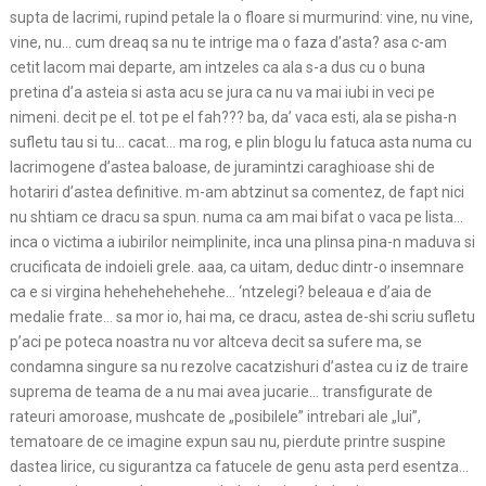
supta de lacrimi, rupind petale la o floare si murmurind: vine, nu vine,
vine, nu… cum dreaq sa nu te intrige ma o faza d’asta? asa c-am
cetit lacom mai departe, am intzeles ca ala s-a dus cu o buna
pretina d’a asteia si asta acu se jura ca nu va mai iubi in veci pe
nimeni. decit pe el. tot pe el fah??? ba, da’ vaca esti, ala se pisha-n
sufletu tau si tu… cacat… ma rog, e plin blogu lu fatuca asta numa cu
lacrimogene d’astea baloase, de juramintzi caraghioase shi de
hotariri d’astea definitive. m-am abtzinut sa comentez, de fapt nici
nu shtiam ce dracu sa spun. numa ca am mai bifat o vaca pe lista…
inca o victima a iubirilor neimplinite, inca una plinsa pina-n maduva si
crucificata de indoieli grele. aaa, ca uitam, deduc dintr-o insemnare
ca e si virgina hehehehehehehe… ‘ntzelegi? beleaua e d’aia de
medalie frate… sa mor io, hai ma, ce dracu, astea de-shi scriu sufletu
p’aci pe poteca noastra nu vor altceva decit sa sufere ma, se
condamna singure sa nu rezolve cacatzishuri d’astea cu iz de traire
suprema de teama de a nu mai avea jucarie… transfigurate de
rateuri amoroase, mushcate de „posibilele” intrebari ale „lui”,
tematoare de ce imagine expun sau nu, pierdute printre suspine
dastea lirice, cu sigurantza ca fatucele de genu asta perd esentza…