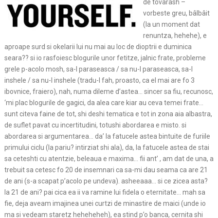
de tovarash –
vorbeste greu, bâlbâit
(la un moment dat
renuntza, hehehe), e
aproape surd si okelarii lui nu mai au loc de dioptrii e duminica
seara?? si io rasfoiesc blogurile unor fetitze, jalnic frate, probleme
grele p-acolo mosh, sa-l paraseasca / sa nu-l paraseasca, sa-l
inshele / sa nu-l inshele (tradu-l fah, proasto, ca el mai are fo 3
ibovnice, fraiero), nah, numa dileme d’astea… sincer sa fiu, recunosc,
‘mi plac blogurile de gagici, da alea care kiar au ceva temei frate…
sunt citeva faine de tot, shi deshi tematica e tot in zona aia albastra,
de suflet pavat cu incertitudini, totushi abordarea e misto. si
abordarea si argumentarea… da’ la fatucele astea bintuite de furiile
primului ciclu (la pariu? intirziat shi ala), da, la fatucele astea de stai
sa ceteshti cu atentzie, beleaua e maxima… fii ant’ , am dat de una, a
trebuit sa cetesc fo 20 de insemnari ca sa-mi dau seama ca are 21
de ani (s-a scapat p’acolo pe undeva). asheeaaa… si ce zicea asta?
la 21 de ani? pai cica ea ii va ramine lui fidela o eternitate… mah sa
fie, deja aveam imajinea unei curtzi de minastire de maici (unde io
ma si vedeam staretz heheheheh), ea stind p’o banca, cernita shi