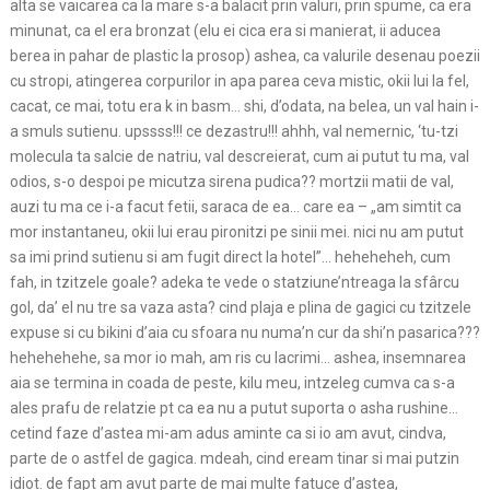
alta se vaicarea ca la mare s-a balacit prin valuri, prin spume, ca era
minunat, ca el era bronzat (elu ei cica era si manierat, ii aducea
berea in pahar de plastic la prosop) ashea, ca valurile desenau poezii
cu stropi, atingerea corpurilor in apa parea ceva mistic, okii lui la fel,
cacat, ce mai, totu era k in basm… shi, d’odata, na belea, un val hain i-
a smuls sutienu. upssss!!! ce dezastru!!! ahhh, val nemernic, ‘tu-tzi
molecula ta salcie de natriu, val descreierat, cum ai putut tu ma, val
odios, s-o despoi pe micutza sirena pudica?? mortzii matii de val,
auzi tu ma ce i-a facut fetii, saraca de ea… care ea – „am simtit ca
mor instantaneu, okii lui erau pironitzi pe sinii mei. nici nu am putut
sa imi prind sutienu si am fugit direct la hotel”… heheheheh, cum
fah, in tzitzele goale? adeka te vede o statziune’ntreaga la sfârcu
gol, da’ el nu tre sa vaza asta? cind plaja e plina de gagici cu tzitzele
expuse si cu bikini d’aia cu sfoara nu numa’n cur da shi’n pasarica???
hehehehehe, sa mor io mah, am ris cu lacrimi… ashea, insemnarea
aia se termina in coada de peste, kilu meu, intzeleg cumva ca s-a
ales prafu de relatzie pt ca ea nu a putut suporta o asha rushine…
cetind faze d’astea mi-am adus aminte ca si io am avut, cindva,
parte de o astfel de gagica. mdeah, cind eream tinar si mai putzin
idiot. de fapt am avut parte de mai multe fatuce d’astea,