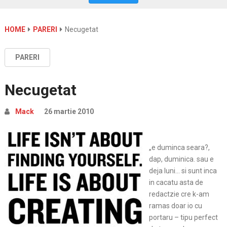
HOME
PARERI
Necugetat
PARERI
Necugetat
Mack
26 martie 2010
„e duminca seara?,
dap, duminica. sau e
deja luni… si sunt inca
in cacatu asta de
redactzie cre k-am
ramas doar io cu
portaru – tipu perfect