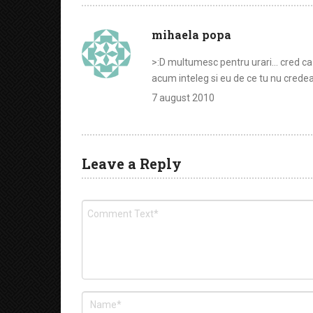
mihaela popa
>:D multumesc pentru urari… cred ca a
acum inteleg si eu de ce tu nu credea
7 august 2010
Leave a Reply