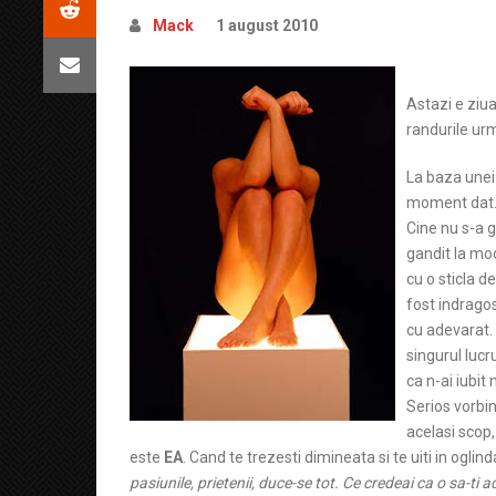
Mack
1 august 2010
Astazi e ziua
randurile urm
La baza unei 
moment dat. D
Cine nu s-a g
gandit la mod
cu o sticla d
fost indragos
cu adevarat. 
singurul luc
ca n-ai iubit 
Serios vorbin
acelasi scop,
este
EA
. Cand te trezesti dimineata si te uiti in oglinda
pasiunile, prietenii, duce-se tot. Ce credeai ca o sa-ti 