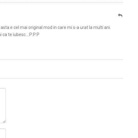
sta e cel mai original mod in care mi s-a urat la multi ani.
i ca te iubesc…:P:P:P