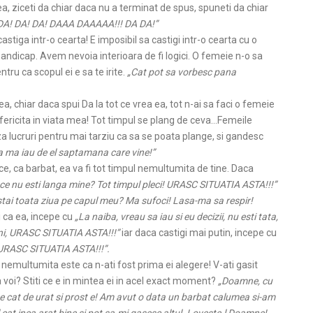
rea, ziceti da chiar daca nu a terminat de spus, spuneti da chiar
!! DA! DA! DA! DAAA DAAAAA!!! DA DA!”
astiga intr-o cearta! E imposibil sa castigi intr-o cearta cu o
andicap. Avem nevoia interioara de fi logici. O femeie n-o sa
tru ca scopul ei e sa te irite.
„Cat pot sa vorbesc pana
ea, chiar daca spui Da la tot ce vrea ea, tot n-ai sa faci o femeie
e fericita in viata mea! Tot timpul se plang de ceva…Femeile
za lucruri pentru mai tarziu ca sa se poata plange, si gandesc
 sa ma iau de el saptamana care vine!”
ce, ca barbat, ea va fi tot timpul nemultumita de tine. Daca
e ce nu esti langa mine? Tot timpul pleci! URASC SITUATIA ASTA!!!”
stai toata ziua pe capul meu? Ma sufoci! Lasa-ma sa respir!
i ca ea, incepe cu
„La naiba, vreau sa iau si eu decizii, nu esti tata,
ani, URASC SITUATIA ASTA!!!”
iar daca castigi mai putin, incepe cu
, URASC SITUATIA ASTA!!!”.
nemultumita este ca n-ati fost prima ei alegere! V-ati gasit
a voi? Stiti ce e in mintea ei in acel exact moment?
„Doamne, cu
te cat de urat si prost e! Am avut o data un barbat calumea si-am