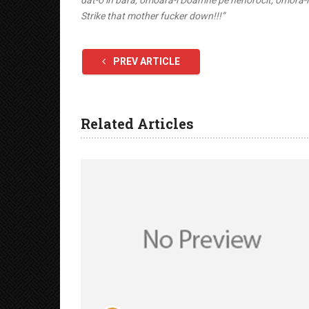
dat-o in bara, omoara-l Doamne pe nenorocit, omora-l 
Strike that mother fucker down!!!”
PREV ARTICLE
Related Articles