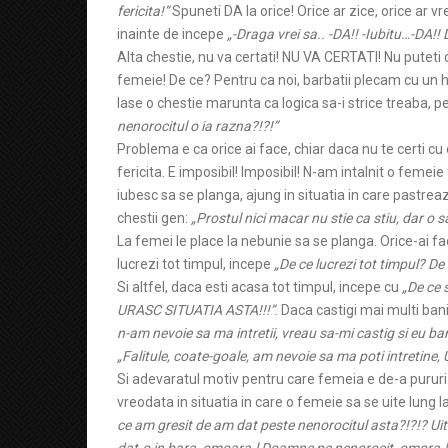
fericita!”
Spuneti DA la orice! Orice ar zice, orice ar v
inainte de incepe
„-Draga vrei sa.. -DA!! -Iubitu…-DA
Alta chestie, nu va certati! NU VA CERTATI! Nu puteti c
femeie! De ce? Pentru ca noi, barbatii plecam cu un h
lase o chestie marunta ca logica sa-i strice treaba, pen
nenorocitul o ia razna?!?!”
Problema e ca orice ai face, chiar daca nu te certi cu 
fericita. E imposibil! Imposibil! N-am intalnit o femei
iubesc sa se planga, ajung in situatia in care pastrea
chestii gen:
„Prostul nici macar nu stie ca stiu, dar o
La femei le place la nebunie sa se planga. Orice-ai fa
lucrezi tot timpul, incepe
„De ce lucrezi tot timpul? D
Si altfel, daca esti acasa tot timpul, incepe cu
„De ce 
URASC SITUATIA ASTA!!!”
. Daca castigi mai multi ban
n-am nevoie sa ma intretii, vreau sa-mi castig si eu b
„Falitule, coate-goale, am nevoie sa ma poti intretine
Si adevaratul motiv pentru care femeia e de-a pururi 
vreodata in situatia in care o femeie sa se uite lung l
ce am gresit de am dat peste nenorocitul asta?!?!? Ui