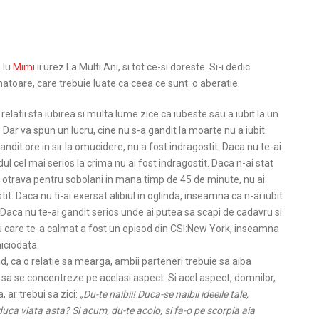
 lu
Mimi
ii urez La Multi Ani, si tot ce-si doreste. Si-i dedic
atoare, care trebuie luate ca ceea ce sunt: o aberatie.
relatii sta iubirea si multa lume zice ca iubeste sau a iubit la un
ar va spun un lucru, cine nu s-a gandit la moarte nu a iubit.
andit ore in sir la omucidere, nu a fost indragostit. Daca nu te-ai
ul cel mai serios la crima nu ai fost indragostit. Daca n-ai stat
e otrava pentru sobolani in mana timp de 45 de minute, nu ai
tit. Daca nu ti-ai exersat alibiul in oglinda, inseamna ca n-ai iubit
Daca nu te-ai gandit serios unde ai putea sa scapi de cadavru si
ru care te-a calmat a fost un episod din CSI:New York, inseamna
niciodata.
d, ca o relatie sa mearga, ambii parteneri trebuie sa aiba
 sa se concentreze pe acelasi aspect. Si acel aspect, domnilor,
, ar trebui sa zici:
„Du-te naibii! Duca-se naibii ideeile tale,
aduca viata asta? Si acum, du-te acolo, si fa-o pe scorpia aia