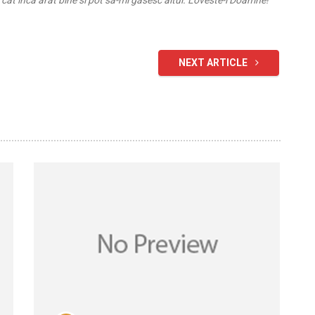
cat inca arat bine si pot sa-mi gasesc altul. Loveste-l Doamne!
NEXT ARTICLE