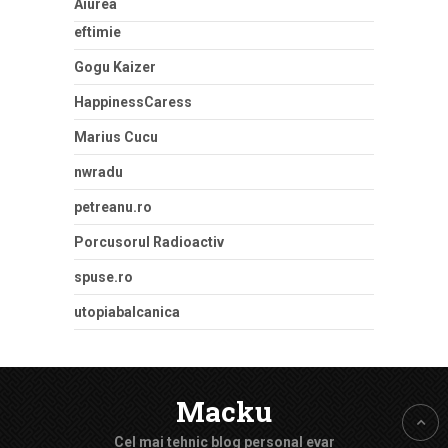
Aiurea
eftimie
Gogu Kaizer
HappinessCaress
Marius Cucu
nwradu
petreanu.ro
Porcusorul Radioactiv
spuse.ro
utopiabalcanica
Macku
Cel mai tehnic blog personal evar