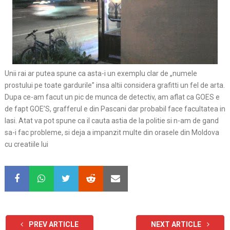
Unii rai ar putea spune ca asta-i un exemplu clar de „numele
prostului pe toate gardurile” insa altii considera grafitti un fel de arta.
Dupa ce-am facut un pic de munca de detectiv, am aflat ca GOES e
de fapt GOE’S, grafferul e din Pascani dar probabil face facultatea in
Iasi. Atat va pot spune ca il cauta astia de la politie si n-am de gand
sa-i fac probleme, si deja a impanzit multe din orasele din Moldova
cu creatiile lui
PREV ARTICLE
NEXT ARTICLE