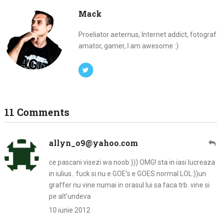
Mack
Proeliator aeternus, Internet addict, fotograf
amator, gamer, I am awesome :)
11 Comments
allyn_o9@yahoo.com
ce pascani visezi wa noob:))) OMG! sta in iasi lucreaza
in iulius.. fuck si nu e GOE’s e GOES normal LOL:))un
graffer nu vine numai in orasul lui sa faca trb. vine si
pe alt’undeva
10 iunie 2012