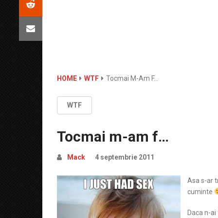
HOME
WTF
Tocmai M-Am F…
WTF
Tocmai m-am f…
Mack
4 septembrie 2011
Asa s-ar t
cuminte
Daca n-ai 