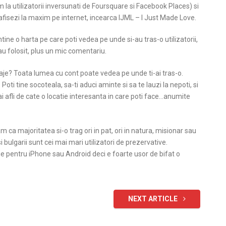
 la utilizatorii inversunati de Foursquare si Facebook Places) si
 afisezi la maxim pe internet, incearca IJML – I Just Made Love.
ntine o harta pe care poti vedea pe unde si-au tras-o utilizatorii,
 au folosit, plus un mic comentariu.
je? Toata lumea cu cont poate vedea pe unde ti-ai tras-o.
Poti tine socoteala, sa-ti aduci aminte si sa te lauzi la nepoti, si
ai afli de cate o locatie interesanta in care poti face…anumite
am ca majoritatea si-o trag ori in pat, ori in natura, misionar sau
i bulgarii sunt cei mai mari utilizatori de prezervative.
tie pentru iPhone sau Android deci e foarte usor de bifat o
NEXT ARTICLE