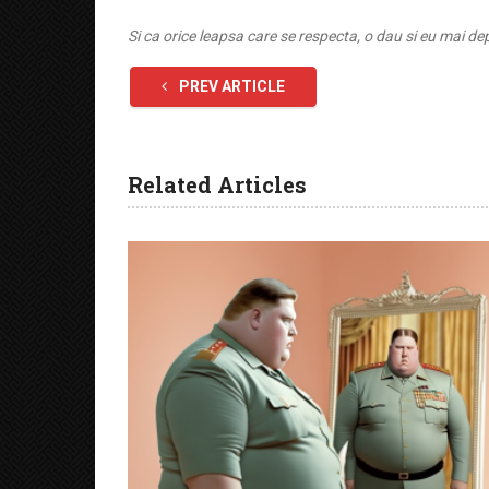
Si ca orice leapsa care se respecta, o dau si eu mai de
PREV ARTICLE
Related Articles