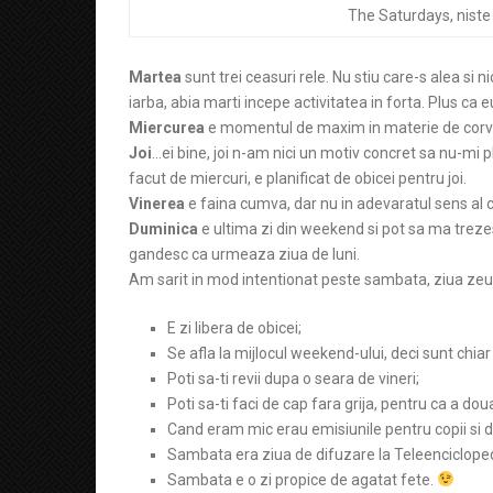
The Saturdays, niste
Martea
sunt trei ceasuri rele. Nu stiu care-s alea si 
iarba, abia marti incepe activitatea in forta. Plus ca
Miercurea
e momentul de maxim in materie de corve
Joi
…ei bine, joi n-am nici un motiv concret sa nu-mi 
facut de miercuri, e planificat de obicei pentru joi.
Vinerea
e faina cumva, dar nu in adevaratul sens al c
Duminica
e ultima zi din weekend si pot sa ma treze
gandesc ca urmeaza ziua de luni.
Am sarit in mod intentionat peste sambata, ziua zeul
E zi libera de obicei;
Se afla la mijlocul weekend-ului, deci sunt chiar 
Poti sa-ti revii dupa o seara de vineri;
Poti sa-ti faci de cap fara grija, pentru ca a doua
Cand eram mic erau emisiunile pentru copii si
Sambata era ziua de difuzare la Teleencicloped
Sambata e o zi propice de agatat fete.