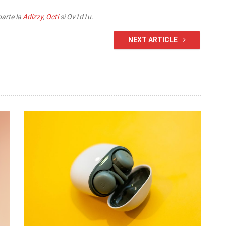
parte la
Adizzy
,
Octi
si Ov1d1u.
NEXT ARTICLE