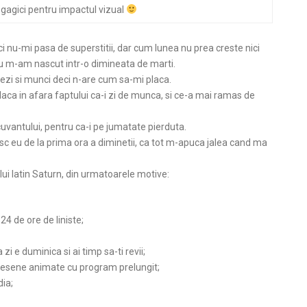
 gagici pentru impactul vizual
nici nu-mi pasa de superstitii, dar cum lunea nu prea creste nici
 eu m-am nascut intr-o dimineata de marti.
zi si munci deci n-are cum sa-mi placa.
placa in afara faptului ca-i zi de munca, si ce-a mai ramas de
uvantului, pentru ca-i pe jumatate pierduta.
sc eu de la prima ora a diminetii, ca tot m-apuca jalea cand ma
ui latin Saturn, din urmatoarele motive:
24 de ore de liniste;
 zi e duminica si ai timp sa-ti revii;
 desene animate cu program prelungit;
ia;