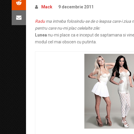
Mack
9 decembrie 2011
Radu
ma intreba folosindu-se de o leapsa care-i ziua 
pentru care nu-mi plac celelalte zile:
Lunea
nu-mi place ca e inceput de saptamana si vin
modul cel mai obscen cu putinta.