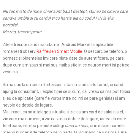
Nu fac misto de mine, chiar sunt baiat destept, stiu eu pe cineva care
candva umbla si cu cardul si cu hartia aia cu codul PIN la el in
portofel.
Ma rog, trecem peste.
Zilele trecute cand ma uitam in Android Market la aplicatiile
romanesti observ
Raiffeisen Smart Mobile
. O descarc pe telefon, o
pornesc si binenteles imi cere niste date de autentificare, pe care,
dupa cum am spus si mai sus, naiba stie in ce neuron mort isi petrec
vesnicia.
Si ma duc la un sediu Raifeissen, stau la rand ca tot omul, si cand
ajung la consultant, ii explic tipei ce si cum, ca vreau sa ma pot folosi
si eu de aplicatie (care fie vorba intre noi mi se pare geniala) si am
nevoie de datele de logare.
Mai exact, ca sa intelegeti situatia, ii zic ca am card de salarii la el, ii
zic cum ma numesc, ii zic ca vreau datele de logare, iar ea da niste
telefoane, intreba pe niste colegi
daca au user
, si imi scrie numele
meu si numarul de telefon pe o hartiuta, spunand ca o sa ma sune