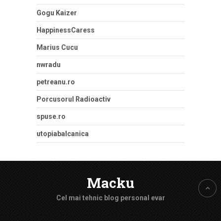
Gogu Kaizer
HappinessCaress
Marius Cucu
nwradu
petreanu.ro
Porcusorul Radioactiv
spuse.ro
utopiabalcanica
Macku
Cel mai tehnic blog personal evar