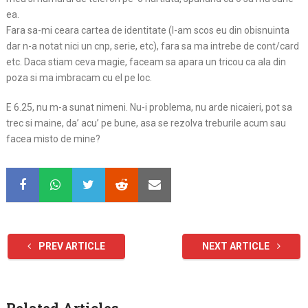
ea.
Fara sa-mi ceara cartea de identitate (l-am scos eu din obisnuinta
dar n-a notat nici un cnp, serie, etc), fara sa ma intrebe de cont/card
etc. Daca stiam ceva magie, faceam sa apara un tricou ca ala din
poza si ma imbracam cu el pe loc.
E 6.25, nu m-a sunat nimeni. Nu-i problema, nu arde nicaieri, pot sa
trec si maine, da’ acu’ pe bune, asa se rezolva treburile acum sau
facea misto de mine?
PREV ARTICLE
NEXT ARTICLE