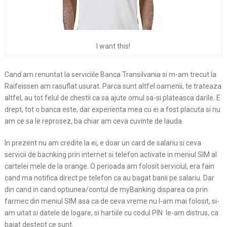
I want this!
Cand am renuntat la serviciile Banca Transilvania si m-am trecut la
Raifeissen am rasuflat usurat. Parca sunt altfel oamenii, te trateaza
altfel, au tot felul de chestii ca sa ajute omul sa-si plateasca darile. E
drept, tot o banca este, dar experienta mea cu ei a fost placuta si nu
am ce sa le reprosez, ba chiar am ceva cuvinte de lauda.
In prezent nu am credite la ei, e doar un card de salariu si ceva
servicii de bacnking prin internet si telefon activate in meniul SIM al
cartelei mele de la orange. O perioada am folosit serviciul, era fain
cand ma notifica direct pe telefon ca au bagat banii pe salariu. Dar
din cand in cand optiunea/contul de myBanking disparea ca prin
farmec din meniul SIM asa ca de ceva vreme nu l-am mai folosit, si-
am uitat si datele de logare, si hartiile cu codul PIN le-am distrus, ca
baiat destept ce sunt.