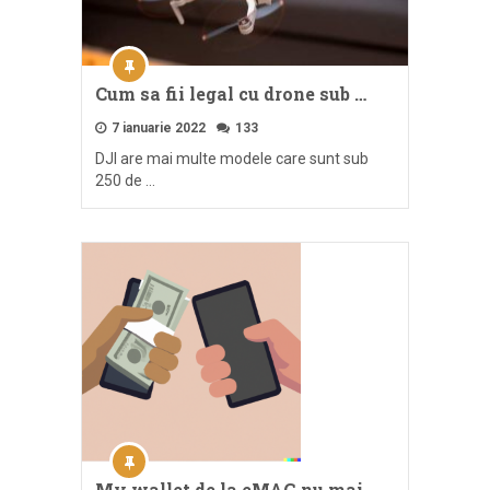
Cum sa fii legal cu drone sub …
7 ianuarie 2022
133
DJI are mai multe modele care sunt sub
250 de …
My wallet de la eMAG nu mai …