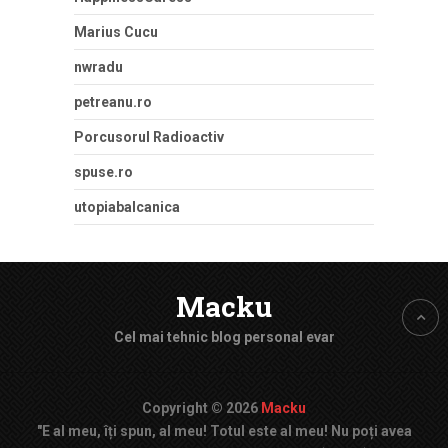
Marius Cucu
nwradu
petreanu.ro
Porcusorul Radioactiv
spuse.ro
utopiabalcanica
Macku
Cel mai tehnic blog personal evar
Copyright © 2026
Macku
"E al meu, îți spun, al meu! Totul este al meu! Nu poți avea