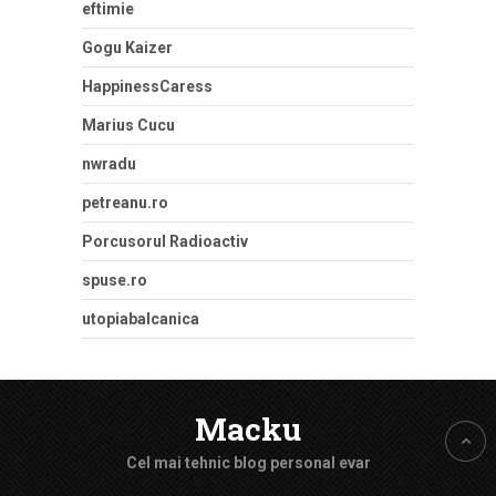
eftimie
Gogu Kaizer
HappinessCaress
Marius Cucu
nwradu
petreanu.ro
Porcusorul Radioactiv
spuse.ro
utopiabalcanica
Macku
Cel mai tehnic blog personal evar