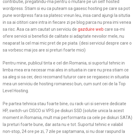
contributie, pregatindu-ma pentru o mutare pe un self hosted
wordpress. Stiam si eu ca puteam sa gasesc hosting pe care sa pot
pune wordpress fara sa platesc vreun leu, insa cand ajungi la situtia
in sa ai cititori care intra in fiecare zi pe blog parca nu prea imi venea
sa risc. Asa ca am cautat un serviciu de
gazduire web
care sa-mi
ofere servicii si beneficii de calitate si adaptate nevoilor mele, nu
neaparat la cel mai mic pret de pe piata. (desi serviciul despre care o
sa vorbesc mai jos are si preturi foarte mici)
Pentru mine, publicul tinta e cel din Romania, si suportul tehnic in
limba mea era necesar mai ales in situatia in care nu prea stiam ce
sa aleg si sa cer, deci recomand tuturor care se regasesc in situatia
mea un serviciu de hosting romanesc bun, cum sunt cei de la Top
Level Hosting.
Pe partea tehnica stau foarte bine, cu rack-uri si servere dedicate
HP, switch-uri CISCO si VPS pe diskuri SSD (solutie unica la acest
moment in Romania, mult mai performanta ca cele pe diskuri SATA)
la preturi foarte bune, dar asta nu e tot. Suportul tehnic e valabil
non-stop, 24 ore pe zi, 7 zile pe saptamana, si nu doar raspund la