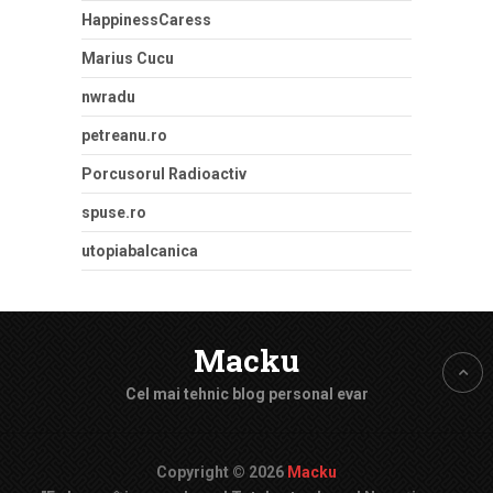
HappinessCaress
Marius Cucu
nwradu
petreanu.ro
Porcusorul Radioactiv
spuse.ro
utopiabalcanica
Macku
Cel mai tehnic blog personal evar
Copyright © 2026
Macku