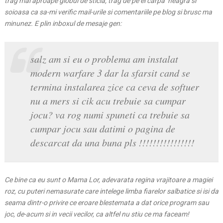
trag mai aproape globul de sticla, trag de pe el carpa neagra si
soioasa ca sa-mi verific mail-urile si comentariile pe blog si brusc ma
minunez. E plin inboxul de mesaje gen:
salz am si eu o problema am instalat
modern warfare 3 dar la sfarsit cand se
termina instalarea zice ca ceva de softuer
nu a mers si cik acu trebuie sa cumpar
jocu? va rog numi spuneti ca trebuie sa
cumpar jocu sau datimi o pagina de
descarcat da una buna pls !!!!!!!!!!!!!!!!
Ce bine ca eu sunt o Mama Lor, adevarata regina vrajitoare a magiei
roz, cu puteri nemasurate care intelege limba fiarelor salbatice si isi da
seama dintr-o privire ce eroare blestemata a dat orice program sau
joc, de-acum si in vecii vecilor, ca altfel nu stiu ce ma faceam!