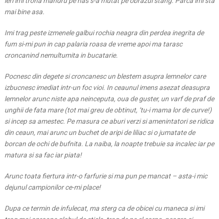
ieri imi trona mandru pe nas s-a mutat pe obrazul stang. Parca imi sta
mai bine asa.
Imi trag peste izmenele galbui rochia neagra din
perdea inegrita de
fum si-mi pun in cap palaria roasa de vreme apoi ma tarasc
croncanind nemultumita in bucatarie.
Pocnesc din degete si croncanesc un blestem asupra lemnelor care
izbucnesc imediat intr-un foc vioi. In ceaunul imens asezat deasupra
lemnelor arunc niste apa neinceputa, oua de guster, un varf de praf de
unghii de fata mare (tot mai greu de obtinut, ‘tu-i mama lor de curve!)
si incep sa amestec. Pe masura ce aburi verzi si amenintatori se ridica
din ceaun, mai arunc un buchet de aripi de liliac si o jumatate de
borcan de ochi de bufnita. La naiba, la noapte trebuie sa incalec iar pe
matura si sa fac iar piata!
Arunc toata fiertura intr-o farfurie si ma pun pe mancat – asta-i mic
dejunul campionilor ce-mi place!
Dupa ce termin de infulecat, ma sterg ca de obicei cu maneca si imi