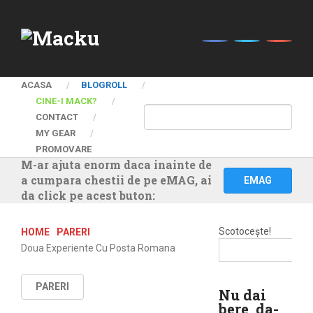
ACASA
BLOGROLL
CINE-I MACK?
CONTACT
MY GEAR
PROMOVARE
M-ar ajuta enorm daca inainte de
a cumpara chestii de pe eMAG, ai
EMAG
da click pe acest buton:
Scotocește!
HOME
PARERI
Doua Experiente Cu Posta Romana
PARERI
Nu dai
bere, da-