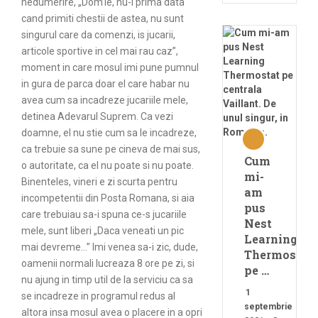
nedumerire, „Dom’le, nu-i prima data
cand primiti chestii de astea, nu sunt
singurul care da comenzi, is jucarii,
articole sportive in cel mai rau caz”,
moment in care mosul imi pune pumnul
in gura de parca doar el care habar nu
avea cum sa incadreze jucariile mele,
detinea Adevarul Suprem. Ca vezi
doamne, el nu stie cum sa le incadreze,
ca trebuie sa sune pe cineva de mai sus,
Cum
o autoritate, ca el nu poate si nu poate.
mi-
Binenteles, vineri e zi scurta pentru
am
incompetentii din Posta Romana, si aia
pus
care trebuiau sa-i spuna ce-s jucariile
Nest
mele, sunt liberi „Daca veneati un pic
Learning
mai devreme…” Imi venea sa-i zic, dude,
Thermostat
oamenii normali lucreaza 8 ore pe zi, si
pe …
nu ajung in timp util de la serviciu ca sa
1
se incadreze in programul redus al
septembrie
altora insa mosul avea o placere in a opri