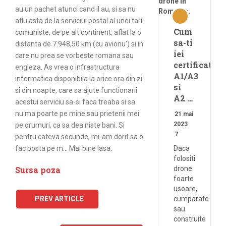
au un pachet atunci cand il au, si sa nu
aflu asta de la serviciul postal al unei tari
Cum
comuniste, de pe alt continent, aflat la o
sa-ti
distanta de 7.948,50 km (cu avionu’) si in
iei
care nu prea se vorbeste romana sau
certificatele
engleza. As vrea o infrastructura
A1/A3
informatica disponibila la orice ora din zi
si
si din noapte, care sa ajute functionarii
A2 …
acestui serviciu sa-si faca treaba si sa
nu ma poarte pe mine sau prietenii mei
21 mai
2023
pe drumuri, ca sa dea niste bani. Si
7
pentru cateva secunde, mi-am dorit sa o
fac posta pe m… Mai bine lasa.
Daca
folositi
Sursa poza
drone
foarte
usoare,
PREV ARTICLE
cumparate
sau
construite