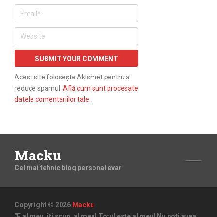
Acest site folosește Akismet pentru a
reduce spamul.
Află cum sunt procesate
datele comentariilor tale
.
Macku
Cel mai tehnic blog personal evar
Copyright © 2026
Macku
"E al meu, îți spun, al meu! Totul este al meu! Nu poți avea