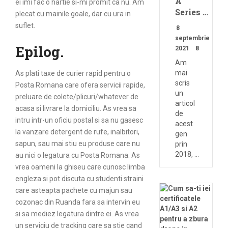
A
ei imi fac o hartie si-mi promit ca nu. Am
Series …
plecat cu mainile goale, dar cu ura in
suflet.
8
septembrie
Epilog.
2021
8
Am
mai
As plati taxe de curier rapid pentru o
scris
Posta Romana care ofera servicii rapide,
un
preluare de colete/plicuri/whatever de
articol
acasa si livrare la domiciliu. As vrea sa
de
intru intr-un oficiu postal si sa nu gasesc
acest
la vanzare detergent de rufe, inalbitori,
gen
sapun, sau mai stiu eu produse care nu
prin
2018, …
au nici o legatura cu Posta Romana. As
vrea oameni la ghiseu care cunosc limba
engleza si pot discuta cu studenti straini
care asteapta pachete cu majun sau
cozonac din Ruanda fara sa intervin eu
si sa mediez legatura dintre ei. As vrea
un serviciu de tracking care sa stie cand