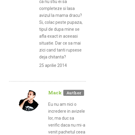
ca nu stiu ei sa
completeze si lasa
avizul la mama dracu?
Si, colac peste pupaza,
tipul de dupa mine se
afla exact in aceeasi
situatie. Dar ce sa mai
zici cand tanti rupsese
deja chitanta?
25 aprilie 2014
Mack
Eu nu am nici o
incredere in avizele
lor, ma duc sa
verific daca nu mi-a
venit pachetul ceea