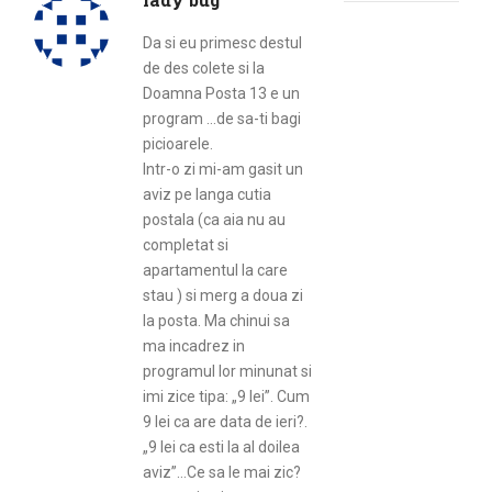
Da si eu primesc destul
de des colete si la
Doamna Posta 13 e un
program …de sa-ti bagi
picioarele.
Intr-o zi mi-am gasit un
aviz pe langa cutia
postala (ca aia nu au
completat si
apartamentul la care
stau ) si merg a doua zi
la posta. Ma chinui sa
ma incadrez in
programul lor minunat si
imi zice tipa: „9 lei”. Cum
9 lei ca are data de ieri?.
„9 lei ca esti la al doilea
aviz”…Ce sa le mai zic?