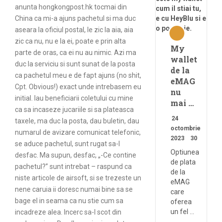
anunta hongkongpost.hk tocmai din
China ca mi-a ajuns pachetul si ma duc
aseara la oficiul postal, le zic la aia, aia
zic ca nu, nu e la ei, poate e prin alta
My
parte de oras, ca ei nu au nimic. Azi ma
wallet
duc la serviciu si sunt sunat de la posta
de la
ca pachetul meu e de fapt ajuns (no shit,
eMAG
Cpt. Obvious!) exact unde intrebasem eu
nu
initial. Iau beneficiarii coletului cu mine
mai …
ca sa incaseze jucariile si sa plateasca
24
taxele, ma duc la posta, dau buletin, dau
octombrie
numarul de avizare comunicat telefonic,
2023
30
se aduce pachetul, sunt rugat sa-l
Optiunea
desfac. Ma supun, desfac, „-Ce contine
de plata
pachetul?” sunt intrebat – raspund ca
de la
niste articole de airsoft, si se trezeste un
eMAG
nene caruia ii doresc numai bine sa se
care
bage el in seama ca nu stie cum sa
oferea
un fel …
incadreze alea. Incerc sa-l scot din