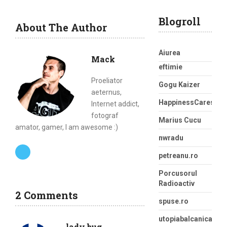
Blogroll
About The Author
Aiurea
Mack
eftimie
Proeliator
Gogu Kaizer
aeternus,
HappinessCaress
Internet addict,
fotograf
Marius Cucu
amator, gamer, I am awesome :)
nwradu
petreanu.ro
Porcusorul
Radioactiv
2 Comments
spuse.ro
utopiabalcanica
lady bug