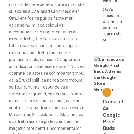
2021
8
incercarile mele de a-l scoate din prostie
Oak’s
cu expresia „Ma lasati sa vorbesc eu?”
Residence
Omul era foarte pus pe fapte mari,
devine din
adica sa nu-mi dea coletul azi,
ce in ce
necontand nici un argument adus de
mai misto
mine. Intreb: „Dom’le, nu exista nici o
si …
lista in care sa scrie daca nu va ajuta
memoria unde trebuie incadrate
produsele mele, ca acum 2 saptamani
am ridicat un colet asemanator.” Nu, vezi
doamne, ca astea se schimba tot timpul,
de la Bruxelles!!!!, ca nenea care trebuia
sa-l sune, nu mai raspunde ca a
terminat programul, ca personal o sa se
ocupe si luni o sa pot sa-l ridic, ca ei nu
Comanda
de
sunt informatizati si nu pot sa acceseze.
Google
Ma uit in jur, 2 calculatoare. Ma plang ca
Pixel
o sa trebuiasca sa platesc eu bani de
Buds
magazionare pentru incompetenta lor,