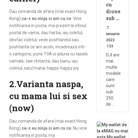
cu
drone
Dau comanda de afara (mai exact Hong
sub …
Kong)
ca-s eu ninja si am cu ce
. Vine
notificarea in posta, ma prezint la oficiul
7
postal de vama, dau hartia, iau coletul,
ianuarie
desfac coletul, vede poshtarelul sau
2022
133
poshtarita ce am acolo, incadreaza intr-
o categorie, pune TVA si aduna cu taxele
DJI are
vamale, taie chitanta, dau banu, iau
mai
multe
coletul, saru’mana, happy-happy joy.
modele
care
2.Varianta naspa,
sunt
sub
cu mama lui si sex
250
de …
(now)
Dau comanda de afara (mai exact Hong
Kong)
ca-s eu ninja si am cu ce
. Nu vine
notificarea in posta, ma