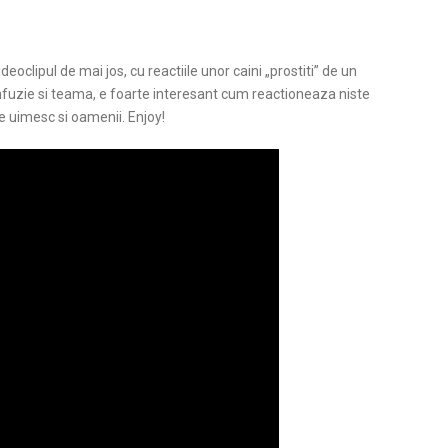
eoclipul de mai jos, cu reactiile unor caini „prostiti” de un
onfuzie si teama, e foarte interesant cum reactioneaza niste
e uimesc si oamenii. Enjoy!