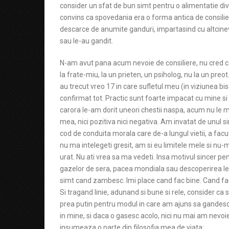
consider un sfat de bun simt pentru o alimentatie div
convins ca spovedania era o forma antica de consilie
descarce de anumite ganduri, impartasind cu altcinev
sau le-au gandit.
N-am avut pana acum nevoie de consiliere, nu cred ca
la frate-miu, la un prieten, un psiholog, nu la un pr
au trecut vreo 17 in care sufletul meu (in viziunea bi
confirmat tot. Practic sunt foarte impacat cu mine si 
carora le-am dorit uneori chestii naspa, acum nu le m
mea, nici pozitiva nici negativa. Am invatat de unul 
cod de conduita morala care de-a lungul vietii, a f
nu ma intelegeti gresit, am si eu limitele mele si nu-mi
urat. Nu ati vrea sa ma vedeti. Insa motivul sincer p
gazelor de sera, pacea mondiala sau descoperirea le
simt cand zambesc. Imi place cand fac bine. Cand fac pe
Si tragand linie, adunand si bune si rele, consider c
prea putin pentru modul in care am ajuns sa gandesc s
in mine, si daca o gasesc acolo, nici nu mai am nevoie 
insumeaza o parte din filosofia mea de viata: