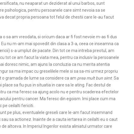
ersificata, nu neaparat un deziderat al unui barbos, sunt
re psihologica, pentru persoanele care simt nevoia sa se
a decat propria persoana tot felul de chestii care le-au facut
 o sa am vreodata, si oricum daca ar fi fost nevoie m-as fi dus
eot. Eu nu m-am mai spovedit din clasa a 3-a, ceea ce inseamna ca
sericii) s-a umplut de pacate. Din tot ce ma intreba preotul, am
cu tot ce am facut la viata mea, pentru ca inclusiv la persoanele
ai doresc nimic, am ajuns la concluzia ca nu merita atentia
singur sa ma impac cu greselilele mele si sa sa-mi urmez propriu
acut o gramada de lume sa considere ca am
prea mult bun simt
. Sa
 place sa fiu pus in situatia in care sa le ating. Fac destul de
entru ca ma feresc sa ajung acolo nu e pentru scaderea efectelor
acului pentru cancer. Ma feresc din egoism. Imi place cum ma
 ceilalti fericiti.
a sunt pe plus, eventualele greseli care le-am facut insemnand
au sa actionez. Inainte de a cauta iertarea in ceilalti eu o caut
de altceva. In Imperiul Ingerilor exista aliniatul urmator care