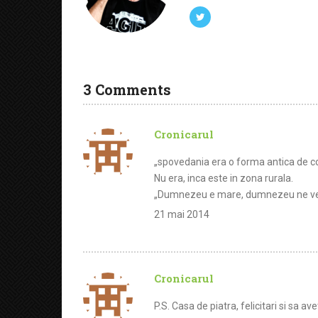
3 Comments
Cronicarul
„spovedania era o forma antica de co
Nu era, inca este in zona rurala.
„Dumnezeu e mare, dumnezeu ne vede p
21 mai 2014
Cronicarul
P.S. Casa de piatra, felicitari si sa avet