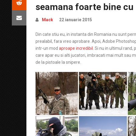
seamana foarte bine cu
Mack
22 ianuarie 2015
Din cate stiu eu, in instanta din Romania nu sunt perm
prealabil, fara vreo aprobare. Apoi, Adobe Photoshop
intr-un mod
aproape incredibil
. Si nu in ultimul rand
care apar eu si alti jucatori, imbracati mai mult sau ma
de la pistoale la snipere.