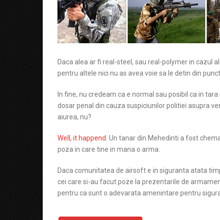
Daca alea ar fi real-steel, sau real-polymer in cazul 
pentru altele nici nu as avea voie sa le detin din punc
In fine, nu credeam ca e normal sau posibil ca in tara no
dosar penal din cauza suspiciunilor politiei asupra ve
aiurea, nu?
Well, it happend
. Un tanar din Mehedinti a fost chema
poza in care tine in mana o arma.
Daca comunitatea de airsoft e in siguranta atata timp 
cei care si-au facut poze la prezentarile de armament
pentru ca sunt o adevarata amenintare pentru sigura