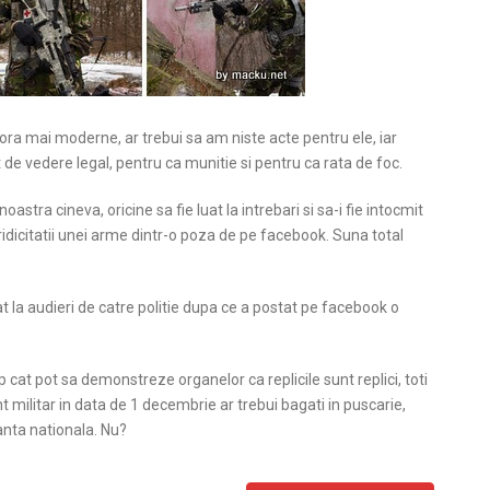
alora mai moderne, ar trebui sa am niste acte pentru ele, iar
t de vedere legal, pentru ca munitie si pentru ca rata de foc.
astra cineva, oricine sa fie luat la intrebari si sa-i fie intocmit
ridicitatii unei arme dintr-o poza de pe facebook. Suna total
t la audieri de catre politie dupa ce a postat pe facebook o
cat pot sa demonstreze organelor ca replicile sunt replici, toti
 militar in data de 1 decembrie ar trebui bagati in puscarie,
nta nationala. Nu?