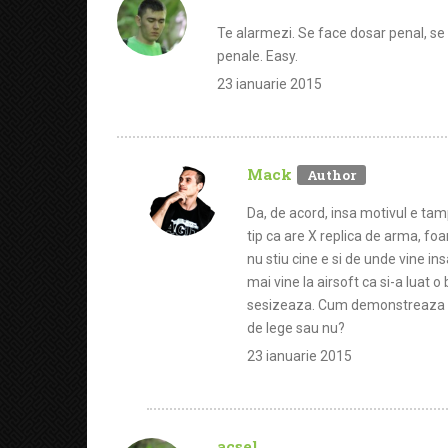
Te alarmezi. Se face dosar penal, se
penale. Easy.
23 ianuarie 2015
Mack
Da, de acord, insa motivul e tam
tip ca are X replica de arma, fo
nu stiu cine e si de unde vine insa
mai vine la airsoft ca si-a luat o
sesizeaza. Cum demonstreaza ei
de lege sau nu?
23 ianuarie 2015
acsel