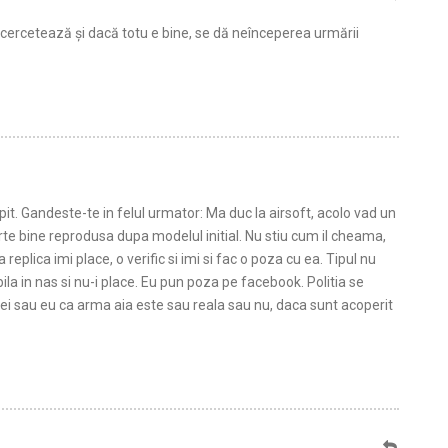
 cercetează și dacă totu e bine, se dă neînceperea urmării
pit. Gandeste-te in felul urmator: Ma duc la airsoft, acolo vad un
arte bine reprodusa dupa modelul initial. Nu stiu cum il cheama,
 replica imi place, o verific si imi si fac o poza cu ea. Tipul nu
 bila in nas si nu-i place. Eu pun poza pe facebook. Politia se
 sau eu ca arma aia este sau reala sau nu, daca sunt acoperit