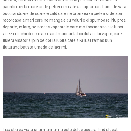
de fata, cel mai frumos. Cand am ocazia pornesc impreuna cu
parintii mei la mare unde petrecem cateva saptamani bune de vara
bucurandu-ne de soarele cald care ne bronzeaza pielea si de apa
racoroasa a mari care ne mangaie cu valurile ei spumoase. Nu prea
departe, in larg, se zaresc vapoarele care ma fascineaza si atunci
visez cu ochii deschisi ca sunt marinar la bordul acelui vapor, care
fluiera visator si plin de dor la iubita care si-a luat ramas bun
fluturand batista umeda de lacrimi.
Insa stiu ca viata unui marinar nu este deloc usoara fiind plecat