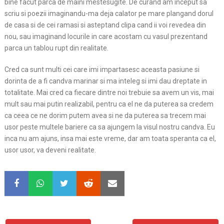
bine facut parca de maini mestesugite. De curand am inceput sa
scriu si poezii imaginandu-ma deja calator pe mare plangand dorul
de casa si de cei ramasi si asteptand clipa cand ii voi revedea din
nou, sau imaginand locurile in care acostam cu vasul prezentand
parca un tablou rupt din realitate.
Cred ca sunt multi cei care imi impartasesc aceasta pasiune si
dorinta de a fi candva marinar si ma inteleg si imi dau dreptate in
totalitate. Mai cred ca fiecare dintre noi trebuie sa avem un vis, mai
mult sau mai putin realizabil, pentru ca el ne da puterea sa credem
ca ceea ce ne dorim putem avea si ne da puterea sa trecem mai
usor peste multele bariere ca sa ajungem la visul nostru candva. Eu
inca nu am ajuns, insa mai este vreme, dar am toata speranta ca el,
usor usor, va deveni realitate.