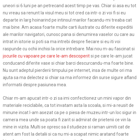
uneori si 6 luni pe an petrecand acest timp pe vas. Chiar si asa eu tot
nu vreau sa renunt la visul meu si tot cred ca intr-o zi voi fi si eu
departe in larg hoinarind pe intinsul marilor facandu-mi treaba cat
mai bine. Am acasa foarte multe carti ilustrate cu diferite expeditii
ale marilor navigatori, cunosc pana si denumirea vaselor cu care au
intrat in istorie si poti sa ma intrebi despre fiecare si eu iti voi
raspunde cu ochii inchisi la orice intrebare. Mai nou m-au fascinat si
jocurile cu vapoare pe care le-am descoperit
si pe care le-am jucat
conducand diferite vase si chiar barci descurcandu-ma foarte bine.
Nu sunt adeptul pierderii timpului pe internet, insa de multe ori ma
ajuta sa ma delectez si chiar sa ma informez din surse sigure afland
informatii despre pasiunea mea.
Chiar m-am apucat intr-o zi sa imi confectionez un mini vapor din
materiale reciclabile, ca tot invatam asta la scoala, si mi-a reusit de
minune incat l-am asezat ca pe o piesa de muzeu intr-un loc sigur in
camera mea unde sa poata fi zarit si admirat de prietenii ce vin la
mine in vizita. Multi se opresc sa il studieze si raman uimiti cat de
atent am fost la detalii si ca nu mi-a scapat nimic aratand foarte