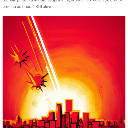
munitie pe teava atintite asupra mea, probabil am calcat pe bombe
care nu au bubuit. Still alive.