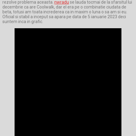
rezolve problema aceasta.
nwradu
se lauda tocmai de la sfarsitul lui
decembrie ca are Coolwalk, dar el era pe o combinatie ciudata de
beta, totusi am toata increderea ca in maxim o luna o sa am si eu.
Oficial si stabil a inceput sa apara pe data de 5 ianuarie 2023 deci
suntem inca in grafic.