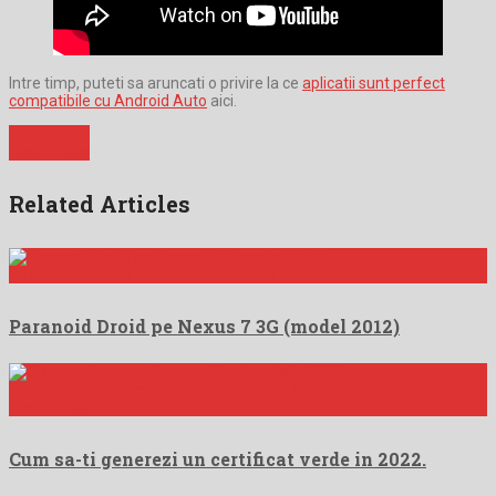
Intre timp, puteti sa aruncati o privire la ce
aplicatii sunt perfect
compatibile cu Android Auto
aici.
Prev Article
Next Article
Related Articles
Pe principul „don’t fix-it if it ain’t broken” am stat …
Paranoid Droid pe Nexus 7 3G (model 2012)
Certificatele verzi care atesta vacinarea, trecerea prin boala sau
efectuarea …
Cum sa-ti generezi un certificat verde in 2022.