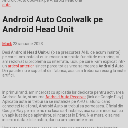
Android Auto Coolwalk pe Android Head Unit
auto
Android Auto Coolwalk pe
Android Head Unit
Mack
23 ianuarie 2023
Desi
Android Head Unit
-ul (o sa prescurtez AHU de acum inainte)
pe care l-am instalat eu in masina are niste functii de mirroring, si
am rezolvat si problema cu interfata, lucru pe care l-am explicat intr-
un
articol anterior
, sincer parca tot as vrea sa mearga
Android Auto
.
Din pacate nu e suportat din fabrica, asa ca a trebui sa recurg la niste
artificii.
In primul rand, am incercat cu aplicatia lor dedicata pentru activarea
Android Auto, si anume
Android Auto Receiver
(link de Google Play).
Aplicatia asta ar trebui sa se instaleze pe AHU si atunci cand
conectezi telefonul, Android Auto ar trebui sa porneasca. Oficial din
Google Play pe mine nu ma lasa sa-l instalez, asa ca am incercat cu
un apk luat de pe apkmirror, si incarcat in Drive. N-a mers, o sa mai
incerc o data zilele astea, dar nu am sperante mari.