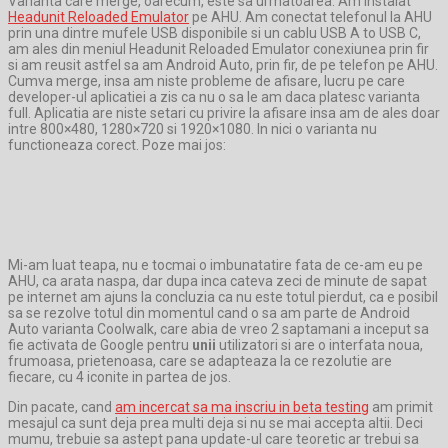
Varianta care merge, oarecum, este sa urmatoarea: Am instalat
Headunit Reloaded Emulator
pe AHU. Am conectat telefonul la AHU
prin una dintre mufele USB disponibile si un cablu USB A to USB C,
am ales din meniul Headunit Reloaded Emulator conexiunea prin fir
si am reusit astfel sa am Android Auto, prin fir, de pe telefon pe AHU.
Cumva merge, insa am niste probleme de afisare, lucru pe care
developer-ul aplicatiei a zis ca nu o sa le am daca platesc varianta
full. Aplicatia are niste setari cu privire la afisare insa am de ales doar
intre 800×480, 1280×720 si 1920×1080. In nici o varianta nu
functioneaza corect. Poze mai jos:
Mi-am luat teapa, nu e tocmai o imbunatatire fata de ce-am eu pe
AHU, ca arata naspa, dar dupa inca cateva zeci de minute de sapat
pe internet am ajuns la concluzia ca nu este totul pierdut, ca e posibil
sa se rezolve totul din momentul cand o sa am parte de Android
Auto varianta Coolwalk, care abia de vreo 2 saptamani a inceput sa
fie activata de Google pentru
unii
utilizatori si are o interfata noua,
frumoasa, prietenoasa, care se adapteaza la ce rezolutie are
fiecare, cu 4 iconite in partea de jos.
Din pacate, cand
am incercat sa ma inscriu in beta testing
am primit
mesajul ca sunt deja prea multi deja si nu se mai accepta altii. Deci
mumu, trebuie sa astept pana update-ul care teoretic ar trebui sa