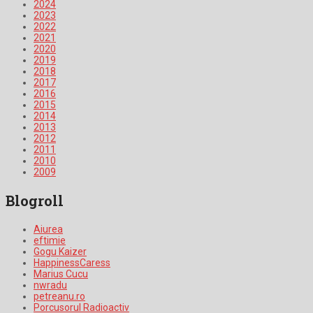
2024
2023
2022
2021
2020
2019
2018
2017
2016
2015
2014
2013
2012
2011
2010
2009
Blogroll
Aiurea
eftimie
Gogu Kaizer
HappinessCaress
Marius Cucu
nwradu
petreanu.ro
Porcusorul Radioactiv