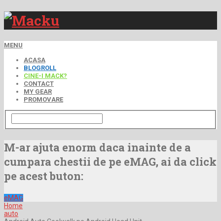
MENU
ACASA
BLOGROLL
CINE-I MACK?
CONTACT
MY GEAR
PROMOVARE
M-ar ajuta enorm daca inainte de a
cumpara chestii de pe eMAG, ai da click
pe acest buton:
eMAG
Home
auto