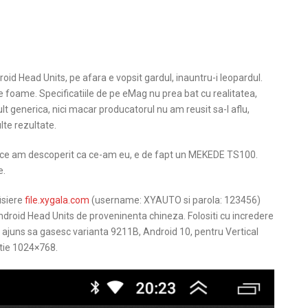
id Head Units, pe afara e vopsit gardul, inauntru-i leopardul.
 de foame. Specificatiile de pe eMag nu prea bat cu realitatea,
lt generica, nici macar producatorul nu am reusit sa-l aflu,
te rezultate.
utice am descoperit ca ce-am eu, e de fapt un MEKEDE TS100.
e.
isiere
file.xygala.com
(username: XYAUTO si parola: 123456)
roid Head Units de proveninenta chineza. Folositi cu incredere
juns sa gasesc varianta 9211B, Android 10, pentru Vertical
tie 1024×768.