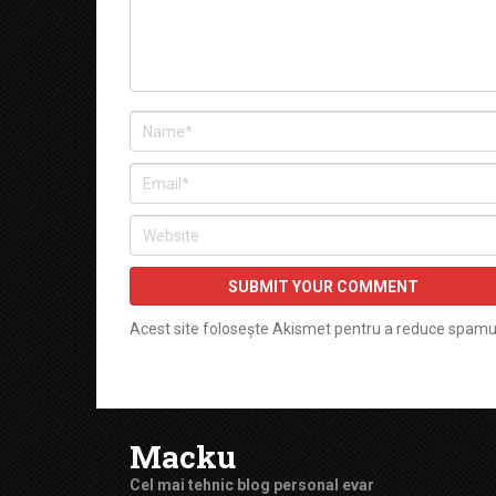
Acest site folosește Akismet pentru a reduce spamu
Macku
Cel mai tehnic blog personal evar