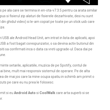
les pe ala care se termina in en-ota-v7.3.5 pentru ca arata similar
us si fisierul zip alaturi de fisierele dezarhivate, desi nu sunt
l din ghidul video) si le-am copiat pe toate pe un stick usb care
ize.
ri USB ale Android Head Unit, am intrat in lista de aplicatii, apoi
 USB a fost bagat corespunzator, o sa devina activ butonul din
oiti sa confirmati inca o data ca vreti upgrade-ul. Daca dai pe
une.
inte setarile, aplicatiile, muzica de pe Spotify, contul de
ai bine, mult mai responsiv sistemul de operare. Pe de alta
tea de mai jos care la mine ocupa spatiu in schimb am primit o
-cuts pe care eu nu prea le folosesc.
imit si eu
Android Auto
si
CoolWalk
care arta superb si se
r.