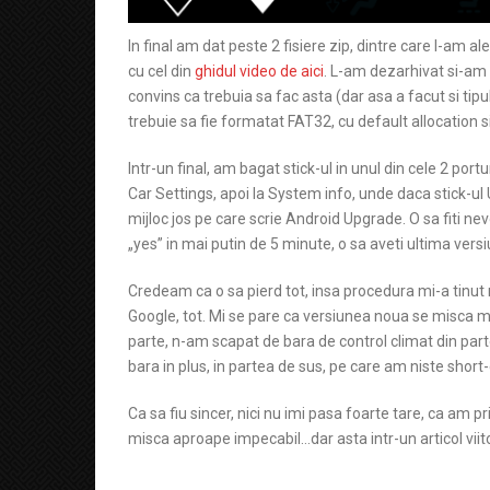
In final am dat peste 2 fisiere zip, dintre care l-am a
cu cel din
ghidul video de aici
. L-am dezarhivat si-am p
convins ca trebuia sa fac asta (dar asa a facut si tipu
trebuie sa fie formatat FAT32, cu default allocation s
Intr-un final, am bagat stick-ul in unul din cele 2 portu
Car Settings, apoi la System info, unde daca stick-ul
mijloc jos pe care scrie Android Upgrade. O sa fiti nev
„yes” in mai putin de 5 minute, o sa aveti ultima versi
Credeam ca o sa pierd tot, insa procedura mi-a tinut m
Google, tot. Mi se pare ca versiunea noua se misca m
parte, n-am scapat de bara de control climat din par
bara in plus, in partea de sus, pe care am niste short
Ca sa fiu sincer, nici nu imi pasa foarte tare, ca am pr
misca aproape impecabil…dar asta intr-un articol viito