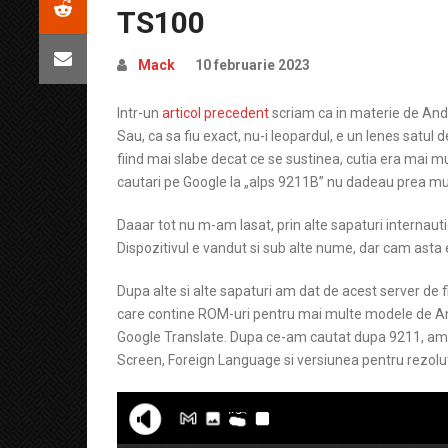
TS100
Mack
10 februarie 2023
Intr-un
articol precedent
scriam ca in materie de Andro
Sau, ca sa fiu exact, nu-i leopardul, e un lenes satul
fiind mai slabe decat ce se sustinea, cutia era mai mu
cautari pe Google la „alps 9211B” nu dadeau prea mul
Daaar tot nu m-am lasat, prin alte sapaturi interna
Dispozitivul e vandut si sub alte nume, dar cam asta 
Dupa alte si alte sapaturi am dat de acest server de f
care contine ROM-uri pentru mai multe modele de And
Google Translate. Dupa ce-am cautat dupa 9211, am a
Screen, Foreign Language si versiunea pentru rezolu