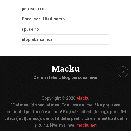
petreanu.ro
Porcusorul Radioactiv
spuse.ro
utopiabalcanica
Macku
Cel mai tehnic blog personal evar
Copyright © 2026
Macku
"E al meu, îți spun, al meu! Totul este al meu! Nu poți avea
continutul pentru că e al meu! Poți să-l citești (te rog); poți să-l
citezi (mulțumesc); dar tot îl dețin pentru că e al meu! Eu îl dețin
și tu nu. Nya-nya-nya.
macku.net