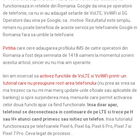
functioneaza in retelele din Romania. Google da vina pe operatorii
de telefonie, ca nu si-au adaugat setarile de VoLTE, VoWiFi si 5G.
Operatorii dau vina pe Google, ca…motive. Rezultatul este simplu,
nimeni nu poate beneficia de aceste servicii pe telefoanele Google in
Romania fara sa umble la telefoane.
Petitia
care cere adaugarea profilului IMS de catre operatorii din
Romania a fost deja semnata de 1418 oameni la momentul scrierii
acestui articol, sincer eu nu mai am sperante.
Ieri am incercat sa
activez functiile de VoLTE si VoWiFi printr-un
tutorial care nu presupune root-area telefonului
(nu prea as vrea sa
ma trezesc ca nu-mi mai merg update-urile oficiale sau aplicatiile de
banking) si spre surpinderea mea, meniurile care permit activarea
celor doua functii apar ca fiind functionale.
Insa doar apar,
telefonul se deconecteaza in continuare de pe LTE si trece pe H
sau H+ atunci cand primesc sau initiez un telefon.
Insa tutorialul
functioneaza pe telefoanele Pixel 6, Pixel 6a, Pixel 6 Pro, Pixel 7 si
Pixel 7 Pro. Ceva legat de procesor…