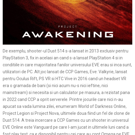
De exemplu, shooter-ul Dust 514 s-a lansat in 2013 exclusiv pentru
PlayStation 3, fix in acelasi an cand s-a lansat PlayStation 4 si in
conditiile in care majoritatea fanilor universului EVE erau si inca sunt,
utilizatori de PC. Alt joc lansat de CCP Games, Eve: Valkyrie, lansat
pentru Oculus Rift, PS VR si HTC Vive in 2016 cand un headset VR
era o gramada de bani (si nici acum nu-s nici ieftine, nici
mainstream) si necesita si un calculator pe masura, a rezistat pana
in 2022 cand CCP a oprit serverele. Printre jocurile care nici n-au
apucat sa vada lumina zilei, enumeram World of Darkness Online,
Project Legion si Project Nova, ultimele doua fiind un fel de clone de
Dust 514. A treia incercare a CCP Games cu un shooter in universul
EVE Online este Vanguard pe care l-am jucat in ultimele luni cand a
fost play test, ca e disponibil pentru cei care au cont Omega pe EVE