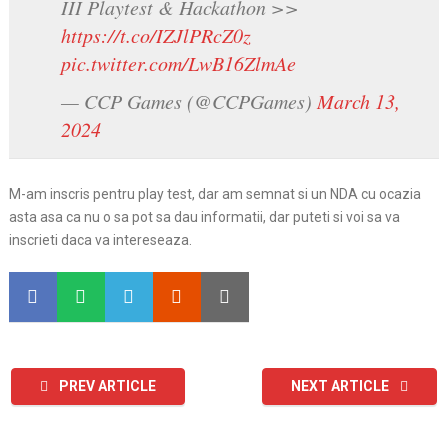
III Playtest & Hackathon >>
https://t.co/IZJlPRcZ0z
pic.twitter.com/LwB16ZlmAe
— CCP Games (@CCPGames)
March 13,
2024
M-am inscris pentru play test, dar am semnat si un NDA cu ocazia
asta asa ca nu o sa pot sa dau informatii, dar puteti si voi sa va
inscrieti daca va intereseaza.
PREV ARTICLE
NEXT ARTICLE