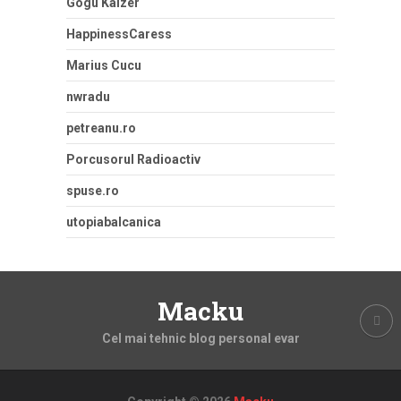
Gogu Kaizer
HappinessCaress
Marius Cucu
nwradu
petreanu.ro
Porcusorul Radioactiv
spuse.ro
utopiabalcanica
Macku
Cel mai tehnic blog personal evar