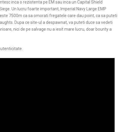
antesc inca o rezistenta pe EM sau inca un Capital Shield
de Siege. Un lucru foarte important, Imperial Navy Large EMP
ste 7500m ca sa omorati fregatele care dau point, ca sa puteti
naughts. Dupa ce site-ul a despawnat, va puteti duce sa vedeti
carioare, nici de pe salvage nu a iesit mare lucru, doar bounty a
utenticitate.