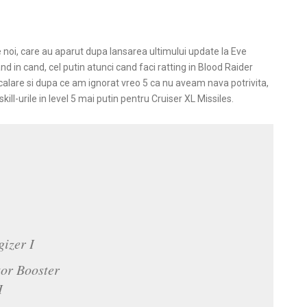
e noi, care au aparut dupa lansarea ultimului update la Eve
d in cand, cel putin atunci cand faci ratting in Blood Raider
alare si dupa ce am ignorat vreo 5 ca nu aveam nava potrivita,
l-urile in level 5 mai putin pentru Cruiser XL Missiles.
izer I
or Booster
I