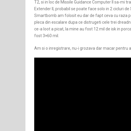
T2, si in loc de Missile Guidance Computer II sa-mi tr
Extender II, probabil se poate face solo in 2 cicluri 
Smartbomb am folosit eu dar de fapt ceva cu raza pe
pleca din escalare dupa ce distrugeti cele trei dread
ce-a loot a picat, la mine au fost 12 mil de isk in por
fost 3×60 mil.
Am si o inregistrare, nu-i grozava dar macar pentru a