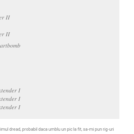
r II
r II
martbomb
xtender I
xtender I
xtender I
rimul dread, probabil daca umblu un pic la fit, sa-mi pun rig-uri