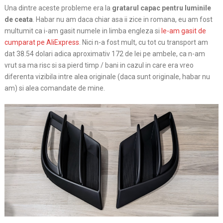
Una dintre aceste probleme era la
gratarul capac pentru luminile
de ceata
. Habar nu am daca chiar asa ii zice in romana, eu am fost
multumit ca i-am gasit numele in limba engleza si
le-am gasit de
cumparat pe AliExpress
. Nici n-a fost mult, cu tot cu transport am
dat 38.54 dolari adica aproximativ 172 de lei pe ambele, ca n-am
vrut sa ma risc si sa pierd timp / bani in cazul in care era vreo
diferenta vizibila intre alea originale (daca sunt originale, habar nu
am) si alea comandate de mine.