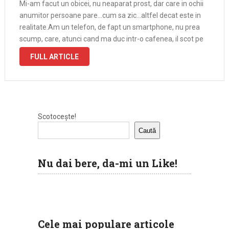
Mi-am facut un obicei, nu neaparat prost, dar care in ochii
anumitor persoane pare…cum sa zic…altfel decat este in
realitate.Am un telefon, de fapt un smartphone, nu prea
scump, care, atunci cand ma duc intr-o cafenea, il scot pe
masa. Gestul e interpretat de unele persoane …
FULL ARTICLE
Scotocește!
Caută
Nu dai bere, da-mi un Like!
Cele mai populare articole