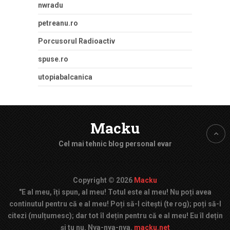
nwradu
petreanu.ro
Porcusorul Radioactiv
spuse.ro
utopiabalcanica
Macku
Cel mai tehnic blog personal evar
Copyright © 2026
Macku
"E al meu, îți spun, al meu! Totul este al meu! Nu poți avea
continutul pentru că e al meu! Poți să-l citești (te rog); poți să-l
citezi (mulțumesc); dar tot îl dețin pentru că e al meu! Eu îl dețin
și tu nu. Nya-nya-nya.
macku.net