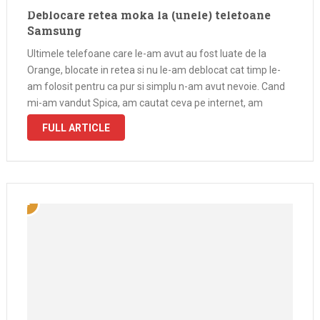
Deblocare retea moka la (unele) telefoane
Samsung
Ultimele telefoane care le-am avut au fost luate de la
Orange, blocate in retea si nu le-am deblocat cat timp le-
am folosit pentru ca pur si simplu n-am avut nevoie. Cand
mi-am vandut Spica, am cautat ceva pe internet, am
modificat niste cod hexazecimal si gata…
FULL ARTICLE