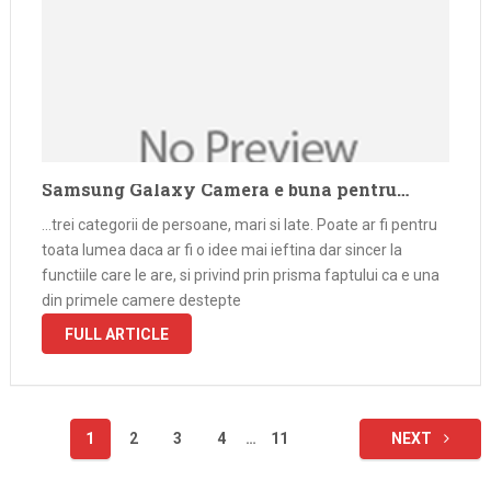
Samsung Galaxy Camera e buna pentru…
…trei categorii de persoane, mari si late. Poate ar fi pentru
toata lumea daca ar fi o idee mai ieftina dar sincer la
functiile care le are, si privind prin prisma faptului ca e una
din primele camere destepte
FULL ARTICLE
Paginație
1
2
3
4
…
11
NEXT
articole