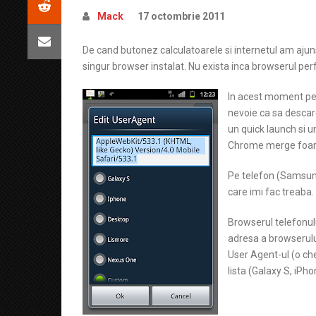
Mack
17 octombrie 2011
De cand butonez calculatoarele si internetul am ajun
singur browser instalat. Nu exista inca browserul per
In acest moment pe 
nevoie ca sa descar
un quick launch si 
Chrome merge foarte
Pe telefon (Samsung
care imi fac treaba. 
Browserul telefonul
adresa a browserulu
User Agent-ul (o che
lista (Galaxy S, iPho