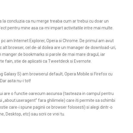
s la concluzia ca nu merge treaba cum ar trebui cu doar un
fect pentru mine asa ca-mi impart activitatile intre mai multe.
pc am Internet Explorer, Opera si Chrome. De primul am avut
c alt browser, cel de-al doilea are un manager de download-uri,
un manger de bookmarks si parole de mai mare dragul, iar
 fain, stie de aplicatii ca Tweetdeck si Evernote.
 Galaxy S) am browserul default, Opera Mobile si Firefox cu
Dar asta nu-i tot!
ui are o functie oarecum ascunsa (tasteaza in campul pentru
i „about:useragent” fara ghilimele) care iti permite sa schimbi
stie care-i spune paginii ce browser folosesti) si alegi dintr-o
ne, Desktop, etc) sau scrii ce vrei tu.