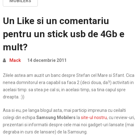
MOBILERS
Un Like si un comentariu
pentru un stick usb de 4Gb e
mult?
Mack
14 decembrie 2011
Zilele astea am auzit un banc despre Stefan cel Mare si Sfant. Cica
nenea domnitorul era capabil sa faca 2 (deci doua, da?) activitati in
acelasi timp: sa stea pe cal si, in acelasi timp, sa tina capul spre
dreapta. :))
Asa si eu, pe langa blogul asta, mai particip impreuna cu ceilalti
colegi din echipa
Samsung Mobilers
la
site-ul nostru
, cu review-uri,
prezentari si informatii despre cele mai noi gadget-uri lansate (mai
degraba in curs de lansare) de la Samsung.