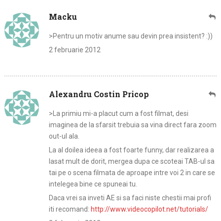
Macku
>Pentru un motiv anume sau devin prea insistent? :))
2 februarie 2012
Alexandru Costin Pricop
>La primiu mi-a placut cum a fost filmat, desi
imaginea de la sfarsit trebuia sa vina direct fara zoom
out-ul ala.
La al doilea ideea a fost foarte funny, dar realizarea a
lasat mult de dorit, mergea dupa ce scoteai TAB-ul sa
tai pe o scena filmata de aproape intre voi 2 in care se
intelegea bine ce spuneai tu.
Daca vrei sa inveti AE si sa faci niste chestii mai profi
iti recomand:
http://www.videocopilot.net/tutorials/