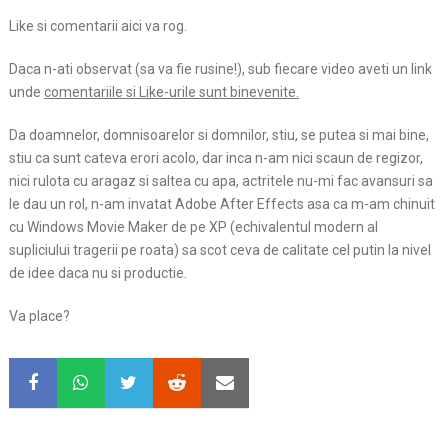
Like si comentarii aici va rog.
Daca n-ati observat (sa va fie rusine!), sub fiecare video aveti un link
unde
comentariile si Like-urile sunt binevenite.
Da doamnelor, domnisoarelor si domnilor, stiu, se putea si mai bine,
stiu ca sunt cateva erori acolo, dar inca n-am nici scaun de regizor,
nici rulota cu aragaz si saltea cu apa, actritele nu-mi fac avansuri sa
le dau un rol, n-am invatat Adobe After Effects asa ca m-am chinuit
cu Windows Movie Maker de pe XP (echivalentul modern al
supliciului tragerii pe roata) sa scot ceva de calitate cel putin la nivel
de idee daca nu si productie.
Va place?