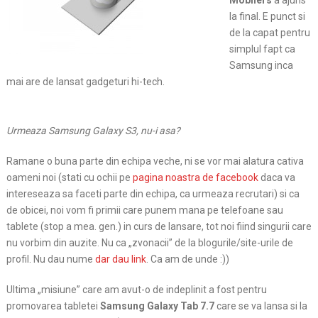
Mobilers
a ajuns
la final. E punct si
de la capat pentru
simplul fapt ca
Samsung inca
mai are de lansat gadgeturi hi-tech.
Urmeaza Samsung Galaxy S3, nu-i asa?
Ramane o buna parte din echipa veche, ni se vor mai alatura cativa
oameni noi (stati cu ochii pe
pagina noastra de facebook
daca va
intereseaza sa faceti parte din echipa, ca urmeaza recrutari) si ca
de obicei, noi vom fi primii care punem mana pe telefoane sau
tablete (stop a mea. gen.) in curs de lansare, tot noi fiind singurii care
nu vorbim din auzite. Nu ca „zvonacii” de la blogurile/site-urile de
profil. Nu dau nume
dar dau link
. Ca am de unde :))
Ultima „misiune” care am avut-o de indeplinit a fost pentru
promovarea tabletei
Samsung Galaxy Tab 7.7
care se va lansa si la