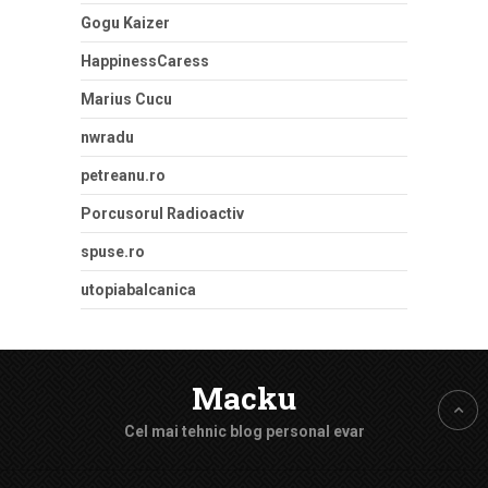
Gogu Kaizer
HappinessCaress
Marius Cucu
nwradu
petreanu.ro
Porcusorul Radioactiv
spuse.ro
utopiabalcanica
Macku
Cel mai tehnic blog personal evar