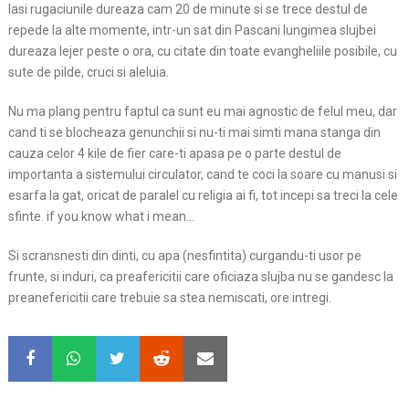
Iasi rugaciunile dureaza cam 20 de minute si se trece destul de
repede la alte momente, intr-un sat din Pascani lungimea slujbei
dureaza lejer peste o ora, cu citate din toate evangheliile posibile, cu
sute de pilde, cruci si aleluia.
Nu ma plang pentru faptul ca sunt eu mai agnostic de felul meu, dar
cand ti se blocheaza genunchii si nu-ti mai simti mana stanga din
cauza celor 4 kile de fier care-ti apasa pe o parte destul de
importanta a sistemului circulator, cand te coci la soare cu manusi si
esarfa la gat, oricat de paralel cu religia ai fi, tot incepi sa treci la cele
sfinte. if you know what i mean…
Si scransnesti din dinti, cu apa (nesfintita) curgandu-ti usor pe
frunte, si induri, ca preafericitii care oficiaza slujba nu se gandesc la
preanefericitii care trebuie sa stea nemiscati, ore intregi.