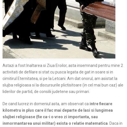
Astazi a fost Inaltarea si Ziua Eroilor, asta insemnand pentru mine 2
activitati de defilare si stat cu pusca legata de gat in soare si in
cimitirul Eternitatea, si pe la Letcani. Am dat onorul, am asistat la
slujba religioasa si la discursurile plictisitoare (in cel mai bun caz) ale
liderilor de partid, de consilii judetene sau primari.
De cand lucrez in domeniul asta, am observat ca
intre fiecare
kilometru in plus care il fac mai departe de Iasi si lungimea
slujbei religioase (fie ca-i o vreo zi importanta, sau
inmormantarea unui militar) exista o relatie matematica
. Daca in